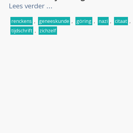
Lees verder ...
renckens
,
geneeskunde
,
göring
,
nazi
,
citaat
,
tijdschrift
,
zichzelf