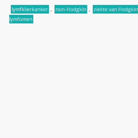
lymfklierkanker
,
non-Hodgkin
,
ziekte van Hodgkin
lymfomen