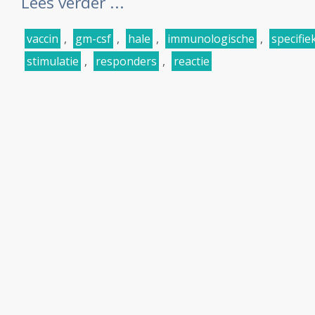
Lees verder ...
vaccin
,
gm-csf
,
hale
,
immunologische
,
specifie
stimulatie
,
responders
,
reactie