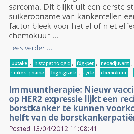
sarcoma. Dit blijkt uit een eerste s
suikeropname van kankercellen ee
factor bleek voor het al of niet effe
chemokuur....
Lees verder ...
uptake
,
histopathologic
,
fdg-pet
,
neoadjuvant
,
suikeropname
,
high-grade
,
cycle
,
chemokuur
,
Immuuntherapie: Nieuw vaccin 
op HER2 expressie lijkt een rec
borstkanker te kunnen voorko
helft van de borstkankerpati
Posted 13/04/2012 11:08:41