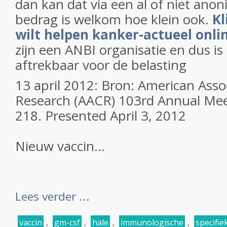
dan kan dat via een al of niet anon
bedrag is welkom hoe klein ook.
Kl
wilt helpen kanker-actueel onli
zijn een ANBI organisatie en dus i
aftrekbaar voor de belasting
13 april 2012: Bron: American Asso
Research (AACR) 103rd Annual Meet
218. Presented April 3, 2012
Nieuw vaccin...
Lees verder ...
vaccin
,
gm-csf
,
hale
,
immunologische
,
specifie