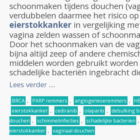
schoonmaken tijdens douchen (vag
verdubbelen daarmee het risico op 
eierstokkanker
in vergelijking m
vagina zelden wassen of schoonm
Door het schoonmaken van de vagi
bijna altijd zeep of andere chemis
middelen worden gebruikt worden e
schadelijke bacteriën ingebracht die
Lees verder ...
BRCA
,
PARP remmers
,
angiogeneseremmers
,
HE
eierstokkanker
,
cediranib
,
olaparib
,
debulking bi
douchen
,
schimmelinfecties
,
schadelijke bacterien
eierstokkanker
,
vaginaal douchen