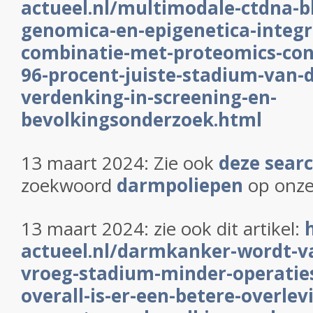
actueel.nl/multimodale-ctdna-bl
genomica-en-epigenetica-integr
combinatie-met-proteomics-cons
96-procent-juiste-stadium-van
verdenking-in-screening-en-
bevolkingsonderzoek.html
13 maart 2024: Zie ook
deze sear
zoekwoord
darmpoliepen
op onze
13 maart 2024: zie ook dit artikel:
actueel.nl/darmkanker-wordt-va
vroeg-stadium-minder-operaties
overall-is-er-een-betere-overlevi