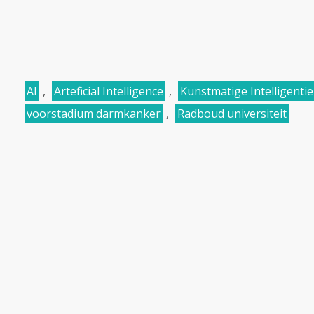
AI
,
Arteficial Intelligence
,
Kunstmatige Intelligentie
voorstadium darmkanker
,
Radboud universiteit