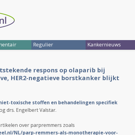
entair
Regulier
Kankernieuws
tstekende respons op olaparib bij
ve, HER2-negatieve borstkanker blijkt
 niet-toxische stoffen en behandelingen specifiek
og drs. Engelbert Valstar.
artikelen over parpremmers zoals
eel.nl/NL/parp-remmers-als-monotherapie-voor-