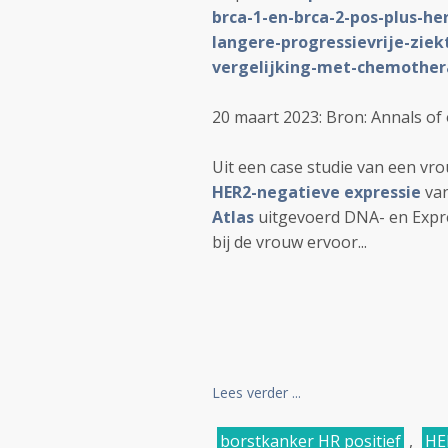
brca-1-en-brca-2-pos-plus-h
langere-progressievrije-ziek
vergelijking-met-chemother
20 maart 2023: Bron: Annals o
Uit een case studie van een vr
HER2-negatieve expressie
van
Atlas
uitgevoerd DNA- en Expr
bij de vrouw ervoor...
Lees verder ...
borstkanker HR positief
,
HE