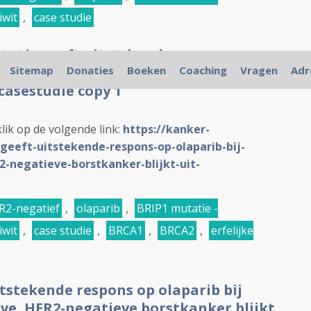
iwit
,
case studie
tatie geeft uitstekende respons op
de HR-positieve, HER2-negatieve
Sitemap
Donaties
Boeken
Coaching
Vragen
Adr
 casestudie copy 1
klik op de volgende link:
https://kanker-
geeft-uitstekende-respons-op-olaparib-bij-
2-negatieve-borstkanker-blijkt-uit-
R2-negatief
,
olaparib
,
BRIP1 mutatie -
iwit
,
case studie
,
BRCA1
,
BRCA2
,
erfelijke
tstekende respons op olaparib bij
ve, HER2-negatieve borstkanker blijkt