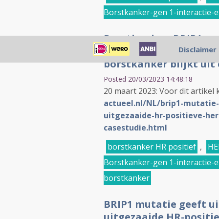
Borstkanker-gen 1-interactie-e
Borstkanker: BRIP1 mu
olaparib bij uitgezaai
Disclaimer
borstkanker blijkt uit
Posted 20/03/2023 14:48:18
20 maart 2023: Voor dit artikel 
actueel.nl/NL/brip1-mutatie-
uitgezaaide-hr-positieve-her
casestudie.html
borstkanker HR positief
,
HE
Borstkanker-gen 1-interactie-e
borstkanker
BRIP1 mutatie geeft ui
uitgezaaide HR-positie