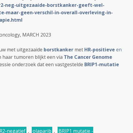
er2-neg-uitgezaaide-borstkanker-geeft-wel-
te-maar-geen-verschil-in-overall-overleving-in-
apie.html
f oncology, MARCH 2023
ouw met uitgezaaide
borstkanker
met
HR-positieve
en
 haar tumoren blijkt een via
The Cancer Genome
essie onderzoek dat een vastgestelde
BRIP1-mutatie
R2-negatief
,
olaparib
,
BRIP1 mutatie -