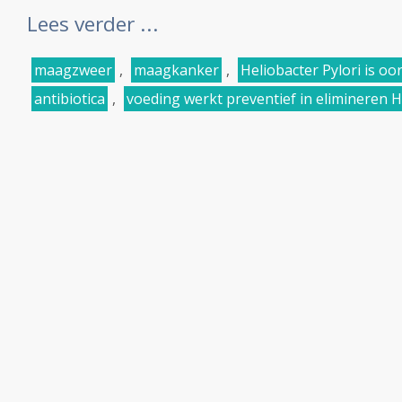
Lees verder ...
maagzweer
,
maagkanker
,
Heliobacter Pylori is 
antibiotica
,
voeding werkt preventief in elimineren H.