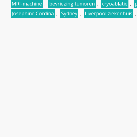
MRI-machine
,
bevriezing tumoren
,
cryoablatie
,
p
Josephine Cordina
,
Sydney
,
Liverpool ziekenhuis