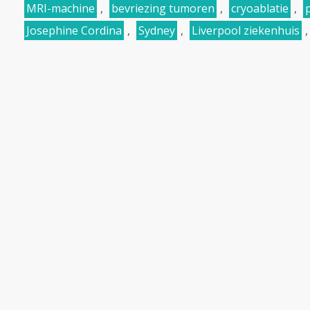
MRI-machine
,
bevriezing tumoren
,
cryoablatie
,
p
Josephine Cordina
,
Sydney
,
Liverpool ziekenhuis