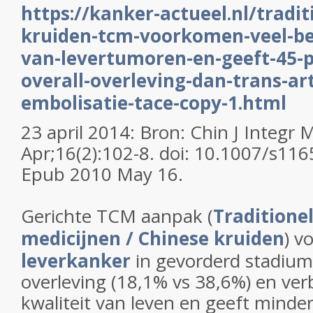
https://kanker-actueel.nl/tradit
kruiden-tcm-voorkomen-veel-bet
van-levertumoren-en-geeft-45-p
overall-overleving-dan-trans-ar
embolisatie-tace-copy-1.html
23 april 2014: Bron: Chin J Integr
Apr;16(2):102-8. doi: 10.1007/s11
Epub 2010 May 16.
Gerichte TCM aanpak (
Traditione
medicijnen / Chinese kruiden
) v
leverkanker
in gevorderd stadium
overleving (18,1% vs 38,6%) en verb
kwaliteit van leven en geeft minder 