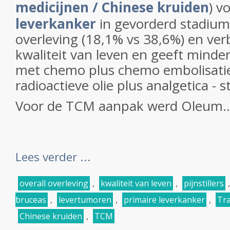
medicijnen / Chinese kruiden
) v
leverkanker
in gevorderd stadium
overleving (18,1% vs 38,6%) en verb
kwaliteit van leven en geeft minder 
met chemo plus chemo embolisati
radioactieve olie plus analgetica - st
Voor de TCM aanpak werd Oleum..
Lees verder ...
overall overleving
,
kwaliteit van leven
,
pijnstillers
bruceas
,
levertumoren
,
primaire leverkanker
,
Tra
Chinese kruiden
,
TCM