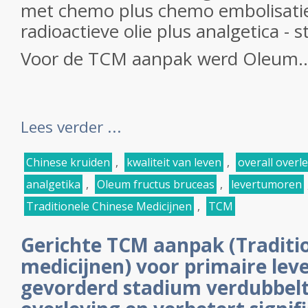
met chemo plus chemo embolisati
radioactieve olie plus analgetica - st
Voor de TCM aanpak werd Oleum..
Lees verder ...
Chinese kruiden
,
kwaliteit van leven
,
overall overl
analgetika
,
Oleum fructus bruceas
,
levertumoren
Traditionele Chinese Medicijnen
,
TCM
Gerichte TCM aanpak (Traditi
medicijnen) voor primaire lev
gevorderd stadium verdubbelt