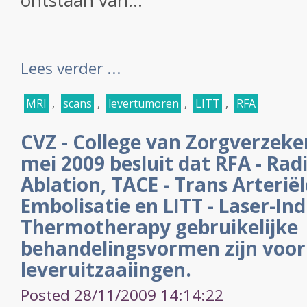
ontstaan van...
Lees verder ...
MRI
,
scans
,
levertumoren
,
LITT
,
RFA
CVZ - College van Zorgverzeke
mei 2009 besluit dat RFA - Ra
Ablation, TACE - Trans Arteri
Embolisatie en LITT - Laser-Ind
Thermotherapy gebruikelijke
behandelingsvormen zijn voor
leveruitzaaiingen.
Posted 28/11/2009 14:14:22