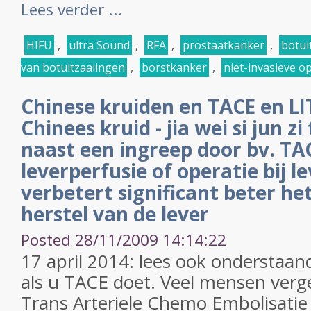
Lees verder ...
HIFU
,
ultra Sound
,
RFA
,
prostaatkanker
,
botui
van botuitzaaiingen
,
borstkanker
,
niet-invasieve o
Chinese kruiden en TACE en LI
Chinees kruid - jia wei si jun z
naast een ingreep door bv. TAC
leverperfusie of operatie bij 
verbetert significant beter he
herstel van de lever
Posted 28/11/2009 14:14:22
17 april 2014: lees ook onderstaan
als u TACE doet. Veel mensen verg
Trans Arteriele Chemo Embolisatie