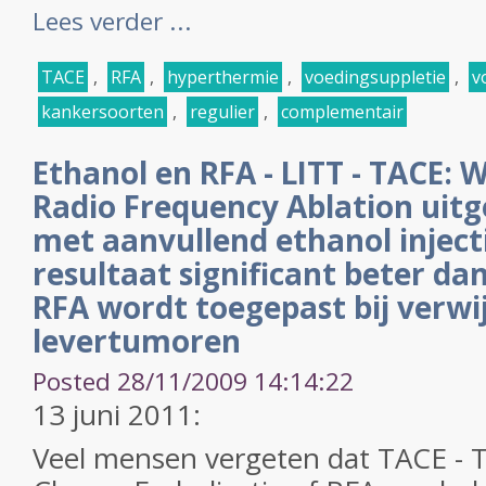
Lees verder ...
TACE
,
RFA
,
hyperthermie
,
voedingsuppletie
,
v
kankersoorten
,
regulier
,
complementair
Ethanol en RFA - LITT - TACE: 
Radio Frequency Ablation uit
met aanvullend ethanol injectie
resultaat significant beter da
RFA wordt toegepast bij verwi
levertumoren
Posted 28/11/2009 14:14:22
13 juni 2011:
Veel mensen vergeten dat TACE - T