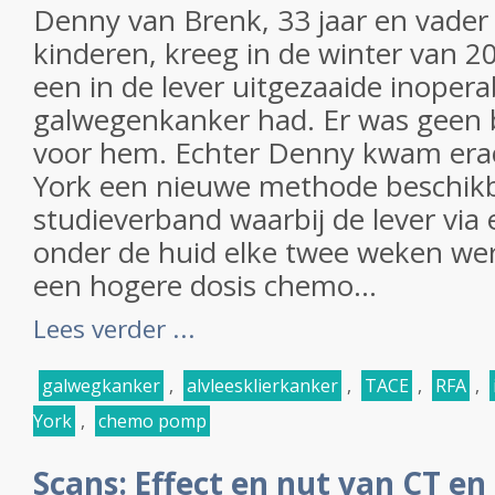
Denny van Brenk, 33 jaar en vader
kinderen, kreeg in de winter van 20
een in de lever uitgezaaide inopera
galwegenkanker had. Er was geen
voor hem. Echter Denny kwam erac
York een nieuwe methode beschikb
studieverband waarbij de lever vi
onder de huid elke twee weken we
een hogere dosis chemo...
Lees verder ...
galwegkanker
,
alvleesklierkanker
,
TACE
,
RFA
,
York
,
chemo pomp
Scans: Effect en nut van CT en