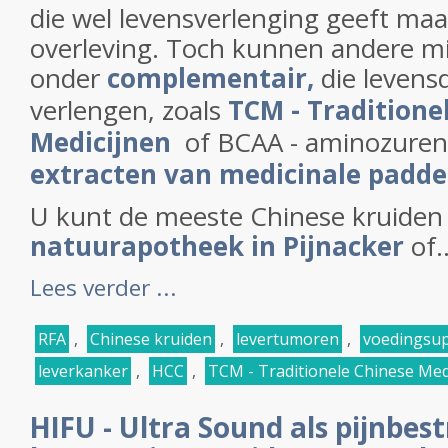
die wel levensverlenging geeft maar
overleving. Toch kunnen andere mi
onder
complementair,
die levensd
verlengen, zoals
TCM - Traditione
Medicijnen
of BCAA - aminozuren
extracten van medicinale pad
U kunt de meeste Chinese kruiden b
natuurapotheek in Pijnacker
of..
Lees verder ...
RFA
,
Chinese kruiden
,
levertumoren
,
voedingsup
leverkanker
,
HCC
,
TCM - Traditionele Chinese Med
HIFU - Ultra Sound als pijnbest