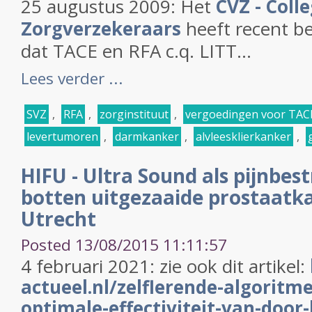
25 augustus 2009: Het
CVZ - Coll
Zorgverzekeraars
heeft recent b
dat TACE en RFA c.q. LITT...
Lees verder ...
SVZ
,
RFA
,
zorginstituut
,
vergoedingen voor TAC
levertumoren
,
darmkanker
,
alvleesklierkanker
,
HIFU - Ultra Sound als pijnbest
botten uitgezaaide prostaatk
Utrecht
Posted 13/08/2015 11:11:57
4 februari 2021: zie ook dit artikel:
actueel.nl/zelflerende-algoritme
optimale-effectiviteit-van-door-