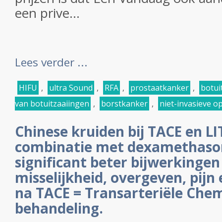
een prive...
Lees verder ...
HIFU
,
ultra Sound
,
RFA
,
prostaatkanker
,
botui
van botuitzaaiingen
,
borstkanker
,
niet-invasieve o
Chinese kruiden bij TACE en LI
combinatie met dexamethaso
significant beter bijwerkingen
misselijkheid, overgeven, pijn
na TACE = Transarteriële Che
behandeling.