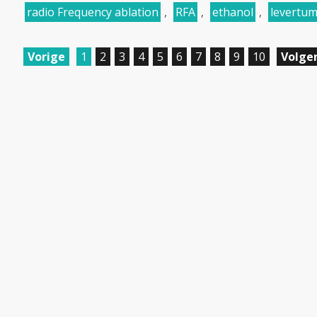
radio Frequency ablation
,
RFA
,
ethanol
,
levertu
Vorige
1
2
3
4
5
6
7
8
9
10
Volge