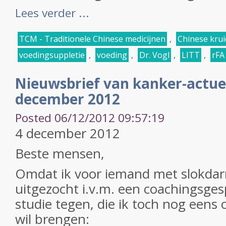
Lees verder ...
TCM - Traditionele Chinese medicijnen
,
Chinese kru
voedingsuppletie
,
voeding
,
Dr. Vogl
,
LITT
,
rFA
Nieuwsbrief van kanker-actue
december 2012
Posted 06/12/2012 09:57:19
4 december 2012
Beste mensen,
Omdat ik voor iemand met slokda
uitgezocht i.v.m. een coachingsge
studie tegen, die ik toch nog eens
wil brengen: