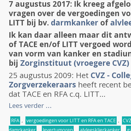
7 augustus 2017: Ik kreeg afgel
vragen over de vergoedingen vo
LITT bij bv.
darmkanker
of
alvle
Ik kan daar alleen maar dit ant
of TACE en/of LITT vergoed word
van vorm van kanker en stadium
bij
Zorginstituut (vroegere CVZ)
25 augustus 2009: Het
CVZ - Coll
Zorgverzekeraars
heeft recent b
dat TACE en RFA c.q. LITT...
Lees verder ...
RFA
,
vergoedingen voor LITT en RFA en TACE
,
CV
damrkanker
,
levertumoren
,
alvleesklierkanker
,
g