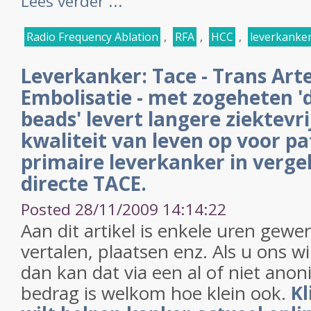
Lees verder ...
Radio Frequency Ablation
,
RFA
,
HCC
,
leverkanke
Leverkanker: Tace - Trans Art
Embolisatie - met zogeheten '
beads' levert langere ziektevri
kwaliteit van leven op voor p
primaire leverkanker in verge
directe TACE.
Posted 28/11/2009 14:14:22
Aan dit artikel is enkele uren gewe
vertalen, plaatsen enz. Als u ons w
dan kan dat via een al of niet anon
bedrag is welkom hoe klein ook.
Kl