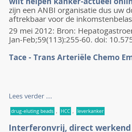
wilt helpen kanker-actueel onli
zijn een ANBI organisatie dus uw do
aftrekbaar voor de inkomstenbelas
29 mei 2012: Bron: Hepatogastroe
Jan-Feb;59(113):255-60. doi: 10.5
Tace - Trans Arteriële Chemo Em
Lees verder ...
drug-eluting beads
,
HCC
,
leverkanker
Interferonvrij, direct werkend