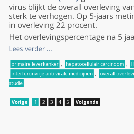
virus blijkt de overall overleving v
sterk te verhogen. Op 5-jaars meti
in overleving 22 procent.
Het overlevingspercentage na 5 jaa
Lees verder ...
primaire leverkanker
,
hepatocellulair carcinoom
,
interferonvrije anti virale medicijnen
,
overall overlev
studie
Vorige
1
2
3
4
5
Volgende