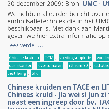
20 december 2009: Bron:
UMC - U
We hebben al eerder bericht over 
embolisatietechniek die in het UMC
beschikbaar is. Met dank aan Mart
geven we hier extra informatie op 
Lees verder ...
Chinese kruiden
,
TCM
,
voedingsuppletie
,
voedi
darmkanker
,
levertumoren
,
Yttrium-90
,
radioth
bestrlaing
,
SIRT
Chinese kruiden en TACE en LI
Chinees kruid - jia wei si jun z
naast een ingreep door bv. TAC