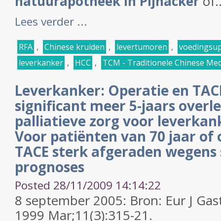
natuurapotheek in Pijnacker
of..
Lees verder ...
RFA
,
Chinese kruiden
,
levertumoren
,
voedingsup
leverkanker
,
HCC
,
TCM - Traditionele Chinese Med
Leverkanker: Operatie en TAC
significant meer 5-jaars overl
palliatieve zorg voor leverka
Voor patiënten van 70 jaar of
TACE sterk afgeraden wegens 
prognoses
Posted 28/11/2009 14:14:22
8 september 2005: Bron: Eur J Gas
1999 Mar;11(3):315-21.