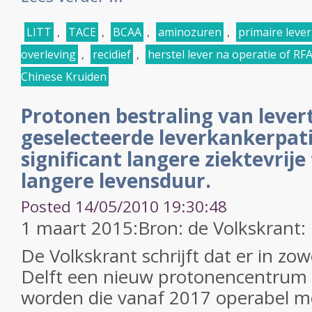
LITT
,
TACE
,
BCAA
,
aminozuren
,
primaire leve
overleving
,
recidief
,
herstel lever na operatie of RF
Chinese Kruiden
Protonen bestraling van lever
geselecteerde leverkankerpat
significant langere ziektevrije
langere levensduur.
Posted 14/05/2010 19:30:48
1 maart 2015:Bron: de Volkskrant:
De Volkskrant schrijft dat er in zo
Delft een nieuw protonencentrum
worden die vanaf 2017 operabel mo