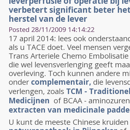
leverperfusie of operatie bij 
verbetert significant beter he
herstel van de lever
Posted 28/11/2009 14:14:22
17 april 2014: lees ook onderstaan
als u TACE doet. Veel mensen verg
Trans Arteriele Chemo Embolisatie
die wel levensverlenging geeft maar
overleving. Toch kunnen andere mi
onder
complementair,
die levensd
verlengen, zoals
TCM - Traditione
Medicijnen
of BCAA - aminozuren
extracten van medicinale pad
U kunt de meeste Chinese kruiden b