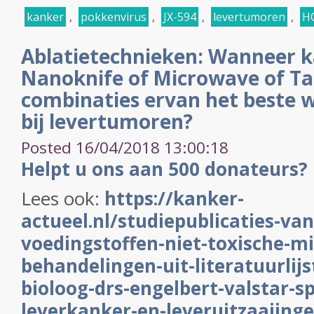
kanker
,
pokkenvirus
,
JX-594
,
levertumoren
,
H
Ablatietechnieken: Wanneer ka
Nanoknife of Microwave of Tac
combinaties ervan het beste 
bij levertumoren?
Posted 16/04/2018 13:00:18
Helpt u ons aan 500 donateurs?
Lees ook:
https://kanker-
actueel.nl/studiepublicaties-va
voedingstoffen-niet-toxische-m
behandelingen-uit-literatuurlijs
bioloog-drs-engelbert-valstar-spe
leverkanker-en-leveruitzaaiing