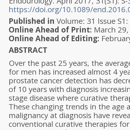
Endourology. April 2017, 31(S1): S-
https://doi.org/10.1089/end.2016
Published in
Volume: 31 Issue S1: 
Online Ahead of Print:
March 29,
Online Ahead of Editing:
February
ABSTRACT
Over the past 25 years, the averag
for men has increased almost 4 yea
prostate cancer detection has dec
of 10 years with diagnosis increasi
stage disease where curative therap
These changing trends in the age 
malignancy at diagnosis have reveal
conventional curative therapies for