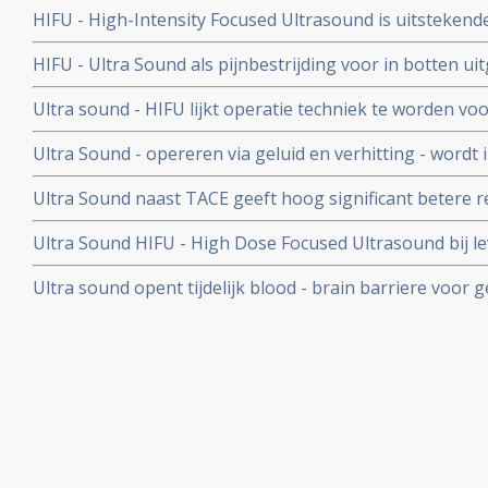
HIFU - High-Intensity Focused Ultrasound is uitstekend
proefschrift
uitgezaaide prostaatkanker, waarom blijft dit een exp
HIFU - Ultra Sound als pijnbestrijding voor in botten u
wordt HIFU niet vergoed vanuit basisverzekering?
UMC Utrecht
Ultra sound - HIFU lijkt operatie techniek te worden vo
HIFU apparaat is afgelopen jaren met succes gebruikt b
Ultra Sound - opereren via geluid en verhitting - wordt
meer informatie hoe HIFU - High Focused Ultra Sound pr
borstkanker in het UMC - Utrecht
Ultra Sound naast TACE geeft hoog significant betere r
levertumoren met een gemiddelde grootte van 10,4 cm. !!!
Ultra Sound HIFU - High Dose Focused Ultrasound bij 
gerandomiseerde studies bij totaal 200 patiënten met 
blijkt een veilig en met een beter resultaat, significant 
Ultra sound opent tijdelijk blood - brain barriere voor
voeren behandeling.
tumoren in het hoofd en hersenen door nanodeeltjes.