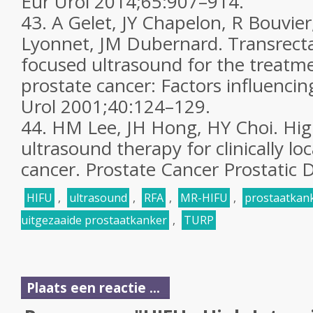
Eur Urol
2014;
65
:907–914.
43.
A Gelet, JY Chapelon, R Bouvier
Lyonnet, JM Dubernard. Transrectal
focused ultrasound for the treatme
prostate cancer: Factors influenci
Urol
2001;
40
:124–129.
44.
HM Lee, JH Hong, HY Choi. Hig
ultrasound therapy for clinically lo
cancer.
Prostate Cancer Prostatic D
HIFU
,
ultrasound
,
RFA
,
MR-HIFU
,
prostaatkan
uitgezaaide prostaatkanker
,
TURP
Plaats een reactie ...