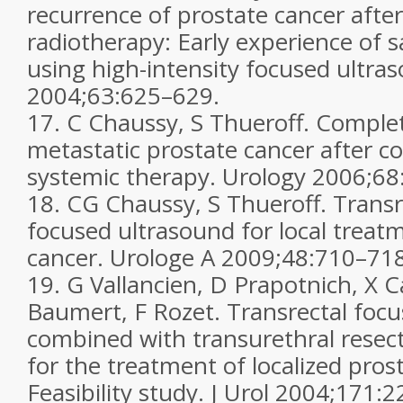
recurrence of prostate cancer afte
radiotherapy: Early experience of 
using high-intensity focused ultr
2004;
63
:625–629.
17.
C Chaussy, S Thueroff. Complet
metastatic prostate cancer after c
systemic therapy.
Urology
2006;
68
18.
CG Chaussy, S Thueroff. Transre
focused ultrasound for local treat
cancer.
Urologe A
2009;
48
:710–718
19.
G Vallancien, D Prapotnich, X C
Baumert, F Rozet. Transrectal foc
combined with transurethral resect
for the treatment of localized pros
Feasibility study.
J Urol
2004;
171
:2