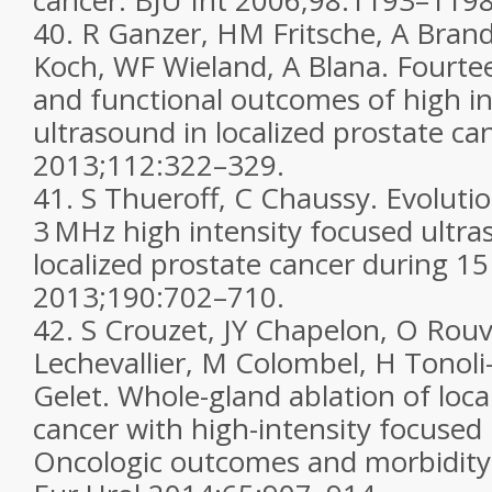
cancer.
BJU Int
2006;
98
:1193–1198
40.
R Ganzer, HM Fritsche, A Brand
Koch, WF Wieland, A Blana. Fourtee
and functional outcomes of high in
ultrasound in localized prostate ca
2013;
112
:322–329.
41.
S Thueroff, C Chaussy. Evoluti
3 MHz high intensity focused ultra
localized prostate cancer during 15
2013;
190
:702–710.
42.
S Crouzet, JY Chapelon, O Rouv
Lechevallier, M Colombel, H Tonoli
Gelet. Whole-gland ablation of loca
cancer with high-intensity focused
Oncologic outcomes and morbidity 