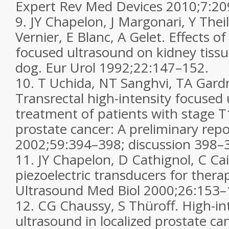
Expert Rev Med Devices
2010;
7
:20
9.
JY Chapelon, J Margonari, Y Theil
Vernier, E Blanc, A Gelet. Effects o
focused ultrasound on kidney tissu
dog.
Eur Urol
1992;
22
:147–152.
10.
T Uchida, NT Sanghvi, TA Gardne
Transrectal high-intensity focused 
treatment of patients with stage 
prostate cancer: A preliminary rep
2002;
59
:394–398; discussion 398–
11.
JY Chapelon, D Cathignol, C Cai
piezoelectric transducers for thera
Ultrasound Med Biol
2000;
26
:153–
12.
CG Chaussy, S Thüroff. High-in
ultrasound in localized prostate ca