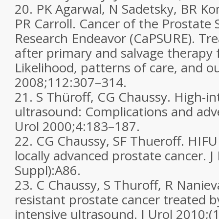
20.
PK Agarwal, N Sadetsky, BR Kon
PR Carroll. Cancer of the Prostate 
Research Endeavor (CaPSURE). Tre
after primary and salvage therapy 
Likelihood, patterns of care, and 
2008;
112
:307–314.
21.
S Thüroff, CG Chaussy. High-in
ultrasound: Complications and adv
Urol
2000;
4
:183–187.
22.
CG Chaussy, SF Thueroff. HIFU
locally advanced prostate cancer.
J
Suppl):A86.
23.
C Chaussy, S Thuroff, R Nanie
resistant prostate cancer treated b
intensive ultrasound.
J Urol
2010;
(