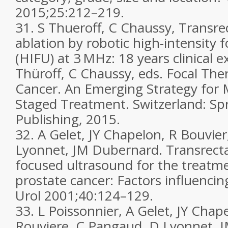
2015;
25
:212–219.
31.
S Thueroff, C Chaussy, Transre
ablation by robotic high-intensity
(HIFU) at 3 MHz: 18 years clinical e
Thüroff, C Chaussy, eds.
Focal The
Cancer. An Emerging Strategy for M
Staged Treatment
. Switzerland: Sp
Publishing, 2015.
32.
A Gelet, JY Chapelon, R Bouvier
Lyonnet, JM Dubernard. Transrectal
focused ultrasound for the treatme
prostate cancer: Factors influenci
Urol
2001;
40
:124–129.
33.
L Poissonnier, A Gelet, JY Chap
Rouviere, C Pangaud, D Lyonnet, 