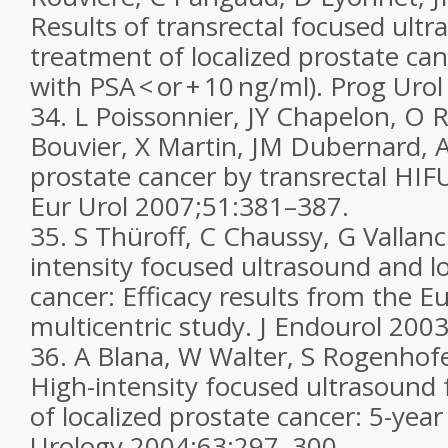
Results of transrectal focused ultr
treatment of localized prostate can
with PSA < or + 10 ng/ml).
Prog Urol
34.
L Poissonnier, JY Chapelon, O R
Bouvier, X Martin, JM Dubernard, A
prostate cancer by transrectal HIFU
Eur Urol
2007;
51
:381–387.
35.
S Thüroff, C Chaussy, G Vallanci
intensity focused ultrasound and lo
cancer: Efficacy results from the 
multicentric study.
J Endourol
2003
36.
A Blana, W Walter, S Rogenhof
High-intensity focused ultrasound 
of localized prostate cancer: 5-year
Urology
2004;
63
:297–300.