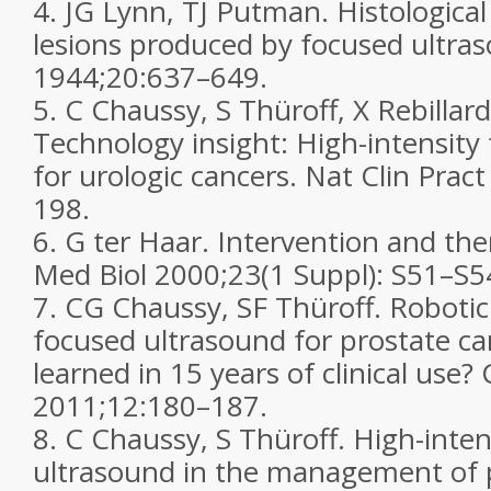
4.
JG Lynn, TJ Putman. Histological
lesions produced by focused ultra
1944;
20
:637–649.
5.
C Chaussy, S Thüroff, X Rebillard
Technology insight: High-intensity
for urologic cancers.
Nat Clin Pract
198.
6.
G ter Haar. Intervention and th
Med Biol
2000;
23(1
Suppl): S51–S5
7.
CG Chaussy, SF Thüroff. Robotic 
focused ultrasound for prostate c
learned in 15 years of clinical use?
2011;
12
:180–187.
8.
C Chaussy, S Thüroff. High-inten
ultrasound in the management of p