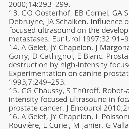
2000;
14
:293–299.
13.
GO Oosterhof, EB Cornel, GA S
Debruyne, JA Schalken. Influence of
focused ultrasound on the develo
metastases.
Eur Urol
1997;
32
:91–9
14.
A Gelet, JY Chapelon, J Margonar
Gorry, D Cathignol, E Blanc. Prostat
destruction by high-intensity focu
Experimentation on canine prosta
1993;
7
:249–253.
15.
CG Chaussy, S Thüroff. Robot-a
intensity focused ultrasound in foc
prostate cancer.
J Endourol
2010;
2
16.
A Gelet, JY Chapelon, L Poisson
Rouvière, L Curiel, M Janier, G Vall