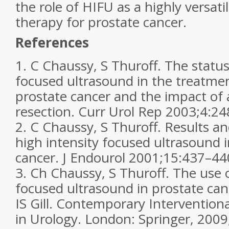
the role of HIFU as a highly versati
therapy for prostate cancer.
References
1.
C Chaussy, S Thuroff. The status
focused ultrasound in the treatmen
prostate cancer and the impact of
resection.
Curr Urol Rep
2003;
4
:24
2.
C Chaussy, S Thuroff. Results and
high intensity focused ultrasound i
cancer.
J Endourol
2001;
15
:437–44
3.
Ch Chaussy, S Thuroff. The use o
focused ultrasound in prostate can
IS Gill.
Contemporary Interventiona
in Urology
. London: Springer, 2009