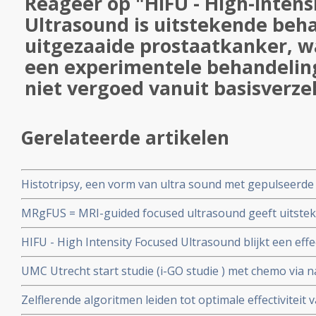
Reageer op "HIFU - High-Intens
Ultrasound is uitstekende beha
uitgezaaide prostaatkanker, wa
een experimentele behandelin
niet vergoed vanuit basisverze
Gerelateerde artikelen
Histotripsy, een vorm van ultra sound met gepulseerde
blijkt uitstekende, veilige en niet invasieve techniek vo
MRgFUS = MRI-guided focused ultrasound geeft uitsteke
daarbij gezond weefsel sparend
bottumoren vanuit verschillende vormen van kanker, m
HIFU - High Intensity Focused Ultrasound blijkt een eff
hersentumoren en essentiele Tremor
alvleesklierkanker. HIFU gebruikt gerichte hitte om kan
UMC Utrecht start studie (i-GO studie ) met chemo via 
vernietigen, en er is minimale schade aan het lichaam.
borstkankerpatienten
Zelflerende algoritmen leiden tot optimale effectiviteit
opgewekte hyperthermie bij kwaadaardige tumoren, aldu