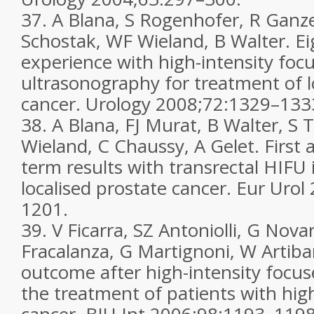
37.
A Blana, S Rogenhofer, R Ganze
Schostak, WF Wieland, B Walter. Ei
experience with high-intensity foc
ultrasonography for treatment of l
cancer.
Urology
2008;
72
:1329–133
38.
A Blana, FJ Murat, B Walter, S 
Wieland, C Chaussy, A Gelet. First a
term results with transrectal HIFU 
localised prostate cancer.
Eur Urol
1201.
39.
V Ficarra, SZ Antoniolli, G Novar
Fracalanza, G Martignoni, W Artiba
outcome after high-intensity focus
the treatment of patients with high