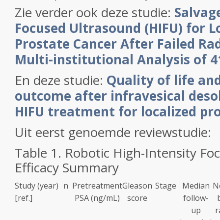
Zie verder ook deze studie:
Salvag
Focused Ultrasound (HIFU) for L
Prostate Cancer After Failed Ra
Multi-institutional Analysis of 
En deze studie:
Quality of life an
outcome after infravesical deso
HIFU treatment for localized pr
Uit eerst genoemde reviewstudie:
Table
1.
Robotic High-Intensity Fo
Efficacy Summary
Study (year)
n
Pretreatment
Gleason
Stage
Median
N
[ref.]
PSA (ng/mL)
score
follow-
up
r