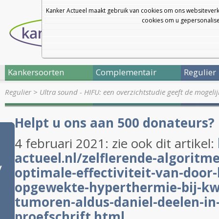
Kanker Actueel maakt gebruik van cookies om ons websiteverk
cookies om u gepersonalisee
Kankersoorten
Complementair
Regulier
Regulier
>
Ultra sound - HIFU: een overzichtstudie geeft de mogel
Helpt u ons aan 500 donateurs?
4 februari 2021: zie ook dit artikel:
actueel.nl/zelflerende-algoritme
y
optimale-effectiviteit-van-door-
opgewekte-hyperthermie-bij-kw
tumoren-aldus-daniel-deelen-in-
proefschrift.html