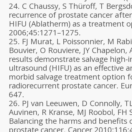
24.
C Chaussy, S Thüroff, T Bergsdo
recurrence of prostate cancer after
HIFU (Ablatherm) as a treatment o
2006;
45
:1271–1275.
25.
FJ Murat, L Poissonnier, M Rabi
Bouvier, O Rouviere, JY Chapelon, 
results demonstrate salvage high-i
ultrasound (HIFU) as an effective 
morbid salvage treatment option fo
radiorecurrent prostate cancer.
Eur
647.
26.
PJ van Leeuwen, D Connolly, T
Auvinen, R Kranse, MJ Roobol, FH S
Balancing the harms and benefits o
prostate cancer.
Cancer
2010;
116
: