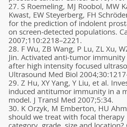
27.
S Roemeling, MJ Roobol, MW Ka
Kwast, EW Steyerberg, FH Schröd
for the prediction of indolent pros
on screen-detected populations.
C
2007;
110
:2218–2221.
28.
F Wu, ZB Wang, P Lu, ZL Xu, W
Jin. Activated anti-tumor immunity 
after high intensity focused ultras
Ultrasound Med Biol
2004;
30
:1217
29.
Z Hu, XY Yang, Y Liu, et al. Inv
induced antitumor immunity in a 
model.
J Transl Med
2007;
5
:34.
30.
K Orzyk, M Emberton, HU Ahm
should we treat with focal therapy
category, grade, size and location?