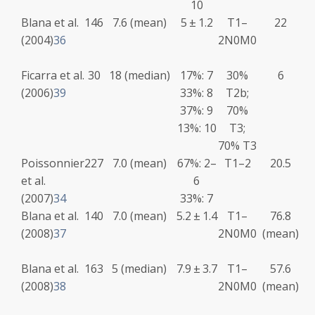
10
Blana et al.
146
7.6 (mean)
5 ± 1.2
T1–
22
(2004)
36
2N0M0
Ficarra et al.
30
18 (median)
17%: 7
30%
6
(2006)
39
33%: 8
T2b;
37%: 9
70%
13%: 10
T3;
70% T3
Poissonnier
227
7.0 (mean)
67%: 2–
T1–2
20.5
et al.
6
(2007)
34
33%: 7
Blana et al.
140
7.0 (mean)
5.2 ± 1.4
T1–
76.8
(2008)
37
2N0M0
(mean)
Blana et al.
163
5 (median)
7.9 ± 3.7
T1–
57.6
(2008)
38
2N0M0
(mean)