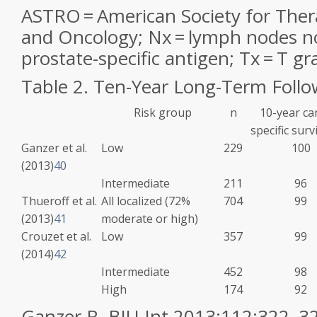
ASTRO = American Society for Ther
and Oncology; Nx = lymph nodes no
prostate-specific antigen; Tx = T 
Table
2.
Ten-Year Long-Term Follo
Risk group
n
10-year ca
specific surv
Ganzer et al.
Low
229
100
(2013)
40
Intermediate
211
96
Thueroff et al.
All localized (72%
704
99
(2013)
41
moderate or high)
Crouzet et al.
Low
357
99
(2014)
42
Intermediate
452
98
High
174
92
Ganzer R. BJU Int 2013;112:322–32