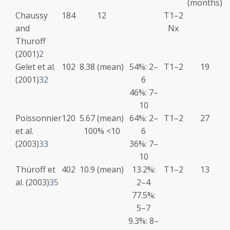
(months)
Chaussy
184
12
T1–2
and
Nx
Thuroff
(2001)
2
Gelet et al.
102
8.38 (mean)
54%: 2–
T1–2
19
(2001)
32
6
46%: 7–
10
Poissonnier
120
5.67 (mean)
64%: 2–
T1–2
27
et al.
100% <10
6
(2003)
33
36%: 7–
10
Thüroff et
402
10.9 (mean)
13.2%:
T1–2
13
al. (2003)
35
2–4
77.5%:
5–7
9.3%: 8–