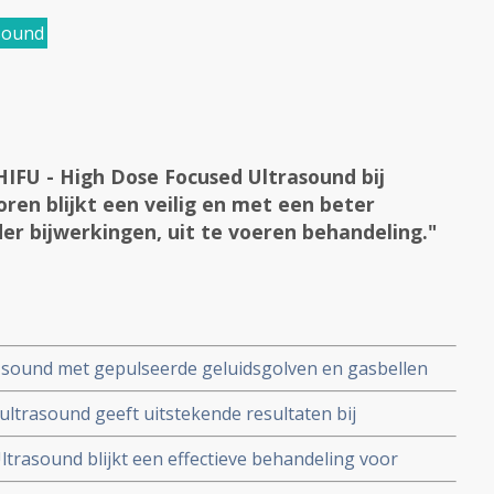
sound
IFU - High Dose Focused Ultrasound bij
en blijkt een veilig en met een beter
der bijwerkingen, uit te voeren behandeling."
a sound met gepulseerde geluidsgolven en gasbellen
iet invasieve techniek voor eliminatie van levertumoren,
ltrasound geeft uitstekende resultaten bij
d
de vormen van kanker, maar ook bij goedaardige
ltrasound blijkt een effectieve behandeling voor
Tremor
kt gerichte hitte om kankercellen aan te pakken en te