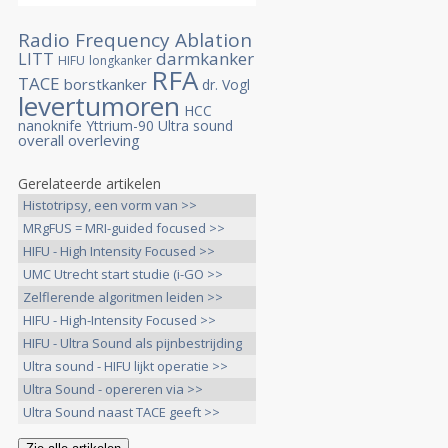
Radio Frequency Ablation
darmkanker
LITT
HIFU
longkanker
RFA
TACE
borstkanker
dr. Vogl
levertumoren
HCC
nanoknife
Yttrium-90
Ultra sound
overall overleving
Gerelateerde artikelen
Histotripsy, een vorm van >>
MRgFUS = MRI-guided focused >>
HIFU - High Intensity Focused >>
UMC Utrecht start studie (i-GO >>
Zelflerende algoritmen leiden >>
HIFU - High-Intensity Focused >>
HIFU - Ultra Sound als pijnbestrijding
>>
Ultra sound - HIFU lijkt operatie >>
Ultra Sound - opereren via >>
Ultra Sound naast TACE geeft >>