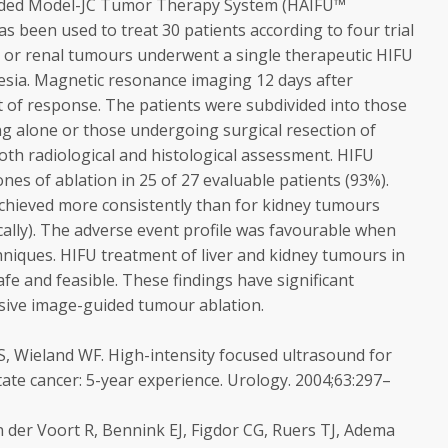
uided Model-JC Tumor Therapy System (HAIFU™
 been used to treat 30 patients according to four trial
ic or renal tumours underwent a single therapeutic HIFU
sia. Magnetic resonance imaging 12 days after
of response. The patients were subdivided into those
ng alone or those undergoing surgical resection of
oth radiological and histological assessment. HIFU
nes of ablation in 25 of 27 evaluable patients (93%).
achieved more consistently than for kidney tumours
ally). The adverse event profile was favourable when
niques. HIFU treatment of liver and kidney tumours in
fe and feasible. These findings have significant
asive image-guided tumour ablation.
S, Wieland WF. High-intensity focused ultrasound for
tate cancer: 5-year experience.
Urology.
2004;
63
:297–
 der Voort R, Bennink EJ, Figdor CG, Ruers TJ, Adema