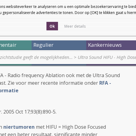
ons websiteverkeer te analyseren om u een optimale bezoekerservaring te bied
 gepersonaliseerde advertenties te tonen. Door op [OK] te klikken gaat u hie
Ok
Meer details
entair
Regulier
Kankernieuws
rzichtstudie geeft de mogelijkheden…
>
Ultra Sound HIFU - High Dos
FA - Radio frequency Ablation ook met de Ultra Sound
st. Zie voor meer recente informatie onder
RFA -
formatie
r. 2005 Oct 17;93(8):890-5.
n
niertumoren
met HIFU = High Dose Focused
met een beter resultaat, significante minder