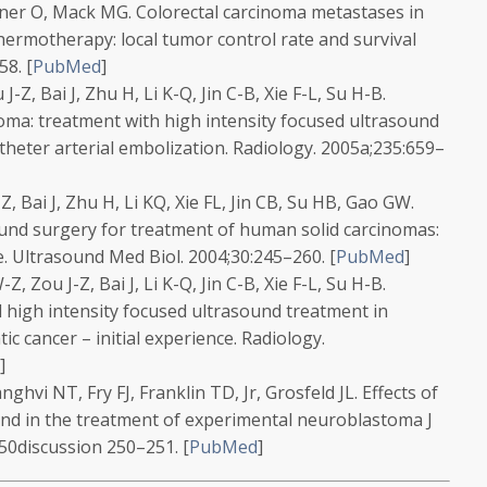
ollner O, Mack MG. Colorectal carcinoma metastases in
l thermotherapy: local tumor control rate and survival
58.
[
PubMed
]
Z, Bai J, Zhu H, Li K-Q, Jin C-B, Xie F-L, Su H-B.
oma: treatment with high intensity focused ultrasound
theter arterial embolization.
Radiology.
2005a;
235
:659–
 Bai J, Zhu H, Li KQ, Xie FL, Jin CB, Su HB, Gao GW.
und surgery for treatment of human solid carcinomas:
e.
Ultrasound Med Biol.
2004;
30
:245–260.
[
PubMed
]
 Zou J-Z, Bai J, Li K-Q, Jin C-B, Xie F-L, Su H-B.
d high intensity focused ultrasound treatment in
ic cancer – initial experience.
Radiology.
]
anghvi NT, Fry FJ, Franklin TD, Jr, Grosfeld JL.
Effects of
und in the treatment of experimental neuroblastoma
J
50discussion 250–251.
[
PubMed
]