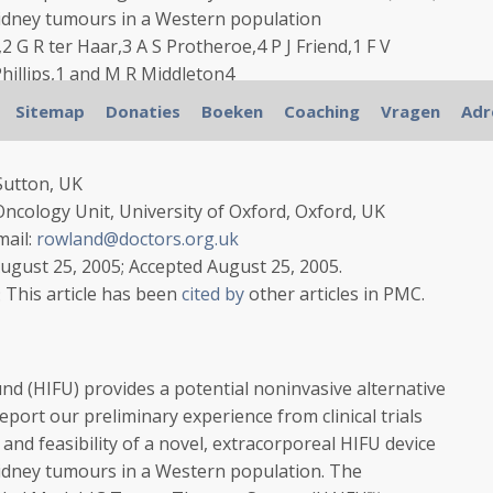
 kidney tumours in a Western population
,
2
G R ter Haar,
3
A S Protheroe,
4
P J Friend,
1
F V
hillips,
1
and M R Middleton
4
 Oxford OX3 7LJ, UK
Sitemap
Donaties
Boeken
Coaching
Vragen
Adr
rapy, Chongqing University of Medical Sciences,
Sutton, UK
ncology Unit, University of Oxford, Oxford, UK
mail:
rowland@doctors.org.uk
ugust 25, 2005; Accepted August 25, 2005.
This article has been
cited by
other articles in PMC.
nd (HIFU) provides a potential noninvasive alternative
eport our preliminary experience from clinical trials
and feasibility of a novel, extracorporeal HIFU device
 kidney tumours in a Western population. The