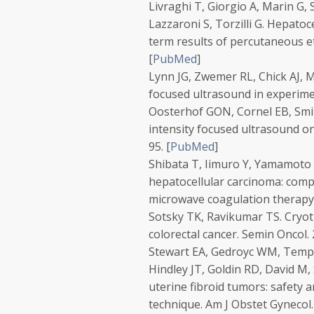
Livraghi T, Giorgio A, Marin G, S
Lazzaroni S, Torzilli G. Hepatoc
term results of percutaneous e
[
PubMed
]
Lynn JG, Zwemer RL, Chick AJ, 
focused ultrasound in experime
Oosterhof GON, Cornel EB, Smit
intensity focused ultrasound o
95.
[
PubMed
]
Shibata T, Iimuro Y, Yamamoto Y
hepatocellular carcinoma: comp
microwave coagulation therapy
Sotsky TK, Ravikumar TS. Cryot
colorectal cancer.
Semin Oncol.
Stewart EA, Gedroyc WM, Tempa
Hindley JT, Goldin RD, David M,
uterine fibroid tumors: safety a
technique.
Am J Obstet Gynecol