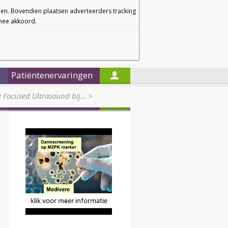
a
a
Startpagina
Nieuwsbrief
a
en. Bovendien plaatsen adverteerders tracking
rmee akkoord.
Alleen in de titels zoeken
Patiëntenervaringen
e Focused Ultrasound bij…
>