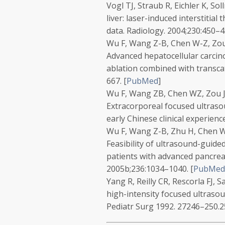
Vogl TJ, Straub R, Eichler K, S
liver: laser-induced interstitia
data.
Radiology.
2004;
230
:450–4
Wu F, Wang Z-B, Chen W-Z, Zou J-
Advanced hepatocellular carcin
ablation combined with transca
667.
[
PubMed
]
Wu F, Wang ZB, Chen WZ, Zou JZ,
Extracorporeal focused ultraso
early Chinese clinical experienc
Wu F, Wang Z-B, Zhu H, Chen W-Z,
Feasibility of ultrasound-guide
patients with advanced pancreat
2005b;
236
:1034–1040.
[
PubMed
Yang R, Reilly CR, Rescorla FJ, S
high-intensity focused ultraso
Pediatr Surg
1992.
27
246–250.2