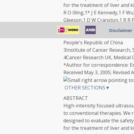
for the treatment of liver and
R O Illing,
1
*
J E Kennedy,
1
F Wu
Gleeson,
1
D W Cranston,
1
R R P
1
HIFU Unit, Churchill Hospital,
Disclaimer
2
Clinical Center for Tumor The
People's Republic of China
3
Institute of Cancer Research, 
4
Cancer Research UK, Medical O
*
Author for correspondence:
E
Received May 3, 2005; Revised A
OTHER SECTIONS▼
ABSTRACT
High-intensity focused ultrasou
to conventional therapies. We r
designed to evaluate the safety 
for the treatment of liver and