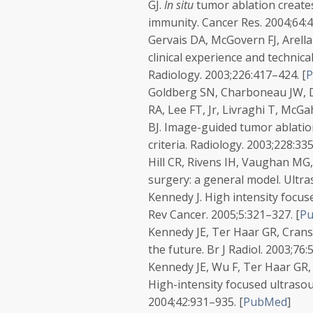
GJ.
In situ
tumor ablation create
immunity.
Cancer Res.
2004;
64
:
Gervais DA, McGovern FJ, Arell
clinical experience and technic
Radiology.
2003;
226
:417–424.
[
Goldberg SN, Charboneau JW, Do
RA, Lee FT, Jr, Livraghi T, McGa
BJ. Image-guided tumor ablatio
criteria.
Radiology.
2003;
228
:33
Hill CR, Rivens IH, Vaughan MG
surgery: a general model.
Ultra
Kennedy J. High intensity focus
Rev Cancer.
2005;
5
:321–327.
[
P
Kennedy JE, Ter Haar GR, Crans
the future.
Br J Radiol.
2003;
76
:
Kennedy JE, Wu F, Ter Haar GR, 
High-intensity focused ultrasou
2004;
42
:931–935.
[
PubMed
]