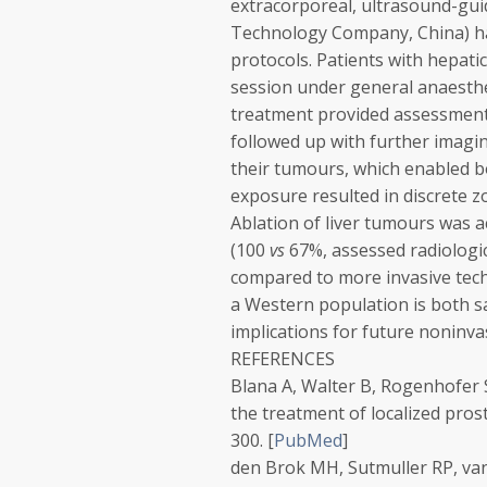
extracorporeal, ultrasound-g
Technology Company, China) has
protocols. Patients with hepat
session under general anaesthe
treatment provided assessment 
followed up with further imagi
their tumours, which enabled b
exposure resulted in discrete zo
Ablation of liver tumours was 
(100
vs
67%, assessed radiologic
compared to more invasive tech
a Western population is both sa
implications for future noninv
REFERENCES
Blana A, Walter B, Rogenhofer 
the treatment of localized pros
300.
[
PubMed
]
den Brok MH, Sutmuller RP, van