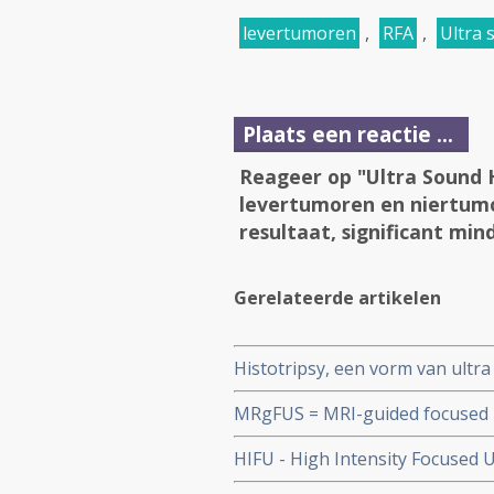
levertumoren
,
RFA
,
Ultra 
Plaats een reactie ...
Reageer op "Ultra Sound H
levertumoren en niertumor
resultaat, significant min
Gerelateerde artikelen
Histotripsy, een vorm van ultr
blijkt uitstekende, veilige en n
MRgFUS = MRI-guided focused u
daarbij gezond weefsel sparen
bottumoren vanuit verschillen
HIFU - High Intensity Focused U
hersentumoren en essentiele 
alvleesklierkanker. HIFU gebrui