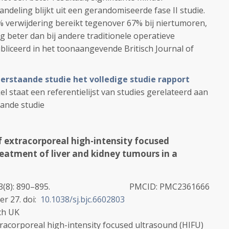
andeling blijkt uit een gerandomiseerde fase II studie.
 verwijdering bereikt tegenover 67% bij niertumoren,
og beter dan bij andere traditionele operatieve
bliceerd in het toonaangevende Britisch Journal of
derstaande studie het volledige studie rapport
kel staat een referentielijst van studies gerelateerd aan
aande studie
of extracorporeal high-intensity focused
reatment of liver and kidney tumours in a
3
(8)
: 890–895.
PMCID:
PMC2361666
er 27.
doi:
10.1038/sj.bjc.6602803
ch UK
xtracorporeal high-intensity focused ultrasound (HIFU)