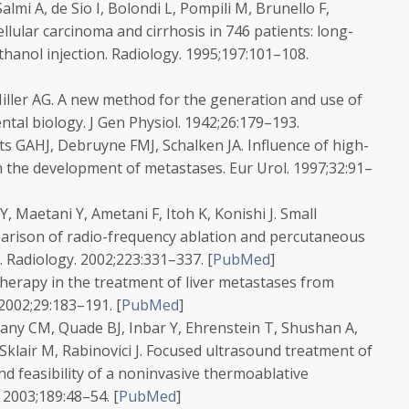
almi A, de Sio I, Bolondi L, Pompili M, Brunello F,
ellular carcinoma and cirrhosis in 746 patients: long-
thanol injection.
Radiology.
1995;
197
:101–108.
Miller AG. A new method for the generation and use of
ntal biology.
J Gen Physiol.
1942;
26
:179–193.
s GAHJ, Debruyne FMJ, Schalken JA. Influence of high-
n the development of metastases.
Eur Urol.
1997;
32
:91–
, Maetani Y, Ametani F, Itoh K, Konishi J. Small
arison of radio-frequency ablation and percutaneous
.
Radiology.
2002;
223
:331–337.
[
PubMed
]
herapy in the treatment of liver metastases from
2002;
29
:183–191.
[
PubMed
]
ny CM, Quade BJ, Inbar Y, Ehrenstein T, Shushan A,
 Sklair M, Rabinovici J. Focused ultrasound treatment of
nd feasibility of a noninvasive thermoablative
.
2003;
189
:48–54.
[
PubMed
]