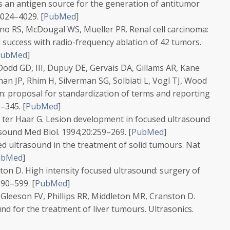
s an antigen source for the generation of antitumor
4024–4029.
[
PubMed
]
ano RS, McDougal WS, Mueller PR. Renal cell carcinoma:
al success with radio-frequency ablation of 42 tumors.
PubMed
]
dd GD, III, Dupuy DE, Gervais DA, Gillams AR, Kane
han JP, Rhim H, Silverman SG, Solbiati L, Vogl TJ, Wood
n: proposal for standardization of terms and reporting
5–345.
[
PubMed
]
, ter Haar G. Lesion development in focused ultrasound
sound Med Biol.
1994;
20
:259–269.
[
PubMed
]
ed ultrasound in the treatment of solid tumours.
Nat
ubMed
]
ton D. High intensity focused ultrasound: surgery of
590–599.
[
PubMed
]
Gleeson FV, Phillips RR, Middleton MR, Cranston D.
nd for the treatment of liver tumours.
Ultrasonics.