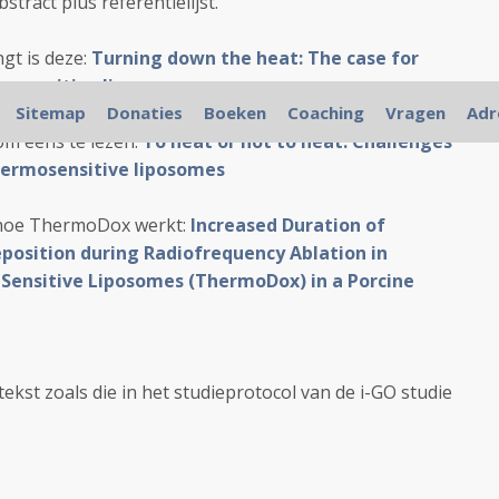
stract plus referentielijst.
ngt is deze:
Turning down the heat: The case for
osensitive liposomes
Sitemap
Donaties
Boeken
Coaching
Vragen
Adr
om eens te lezen:
To heat or not to heat: Challenges
thermosensitive liposomes
n hoe ThermoDox werkt:
Increased Duration of
position during Radiofrequency Ablation in
Sensitive Liposomes (ThermoDox) in a Porcine
tekst zoals die in het studieprotocol van de i-GO studie