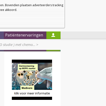
a
a
Startpagina
Nieuwsbrief
a
en. Bovendien plaatsen adverteerders tracking
rmee akkoord.
Alleen in de titels zoeken
Patiëntenervaringen
GO studie ) met chemo…
>