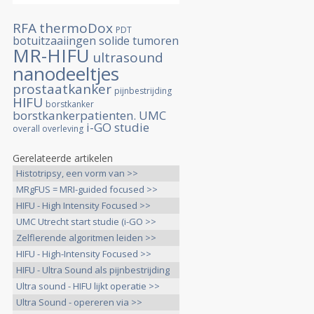
RFA
thermoDox
PDT
botuitzaaiingen
solide tumoren
MR-HIFU
ultrasound
nanodeeltjes
prostaatkanker
pijnbestrijding
HIFU
borstkanker
borstkankerpatienten. UMC
i-GO studie
overall overleving
Gerelateerde artikelen
Histotripsy, een vorm van >>
MRgFUS = MRI-guided focused >>
HIFU - High Intensity Focused >>
UMC Utrecht start studie (i-GO >>
Zelflerende algoritmen leiden >>
HIFU - High-Intensity Focused >>
HIFU - Ultra Sound als pijnbestrijding
>>
Ultra sound - HIFU lijkt operatie >>
Ultra Sound - opereren via >>