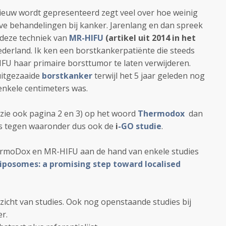
ieuw wordt gepresenteerd zegt veel over hoe weinig
ieve behandelingen bij kanker. Jarenlang en dan spreek
s deze techniek van
MR-HIFU
(artikel uit 2014 in het
ederland. Ik ken een borstkankerpatiënte die steeds
FU haar primaire borsttumor te laten verwijderen.
uitgezaaide
borstkanker
terwijl het 5 jaar geleden nog
enkele centimeters was.
zie ook pagina 2 en 3) op het woord
Thermodox
dan
ies tegen waaronder dus ook de
i
-GO studie
.
ermoDox en MR-HIFU aan de hand van enkele studies
iposomes: a promising step toward localised
icht van studies. Ook nog openstaande studies bij
r.