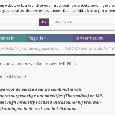
ons websiteverkeer te analyseren om u een optimale bezoekerservaring te bied
 gepersonaliseerde advertenties te tonen. Door op [OK] te klikken gaat u hie
Ok
Meer details
entair
Regulier
Kankernieuws
rzichtstudie geeft de mogelijkheden…
>
UMC Utrecht start studie (i-
en aantal andere artikelen over MR-HIFU.
, i-GO studie
 we voor de eerste keer de combinatie van
peratuurgevoelige nanodeeltjes (ThermoDox) en MR-
et High Intensity Focused Ultrasound) bij vrouwen
itzaaiingen in de rest van het lichaam.