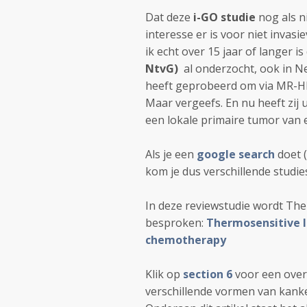
Dat deze
i-GO studie
nog als n
interesse er is voor niet invas
ik echt over 15 jaar of langer i
NtvG)
al onderzocht, ook in N
heeft geprobeerd om via MR-HI
Maar vergeefs. En nu heeft zij 
een lokale primaire tumor van 
Als je een
google search
doet (
kom je dus verschillende stud
In deze reviewstudie wordt Th
besproken:
Thermosensitive l
chemotherapy
Klik op
section 6
voor een overz
verschillende vormen van kanke