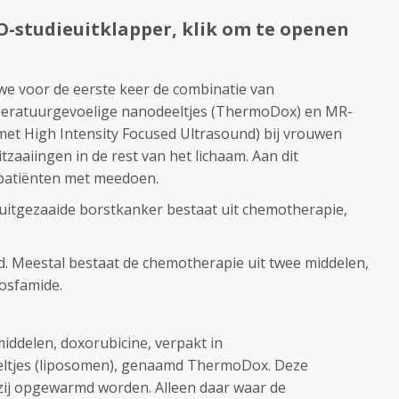
O-studie
uitklapper, klik om te openen
we voor de eerste keer de combinatie van
peratuurgevoelige nanodeeltjes (ThermoDox) en MR-
et High Intensity Focused Ultrasound) bij vrouwen
tzaaiingen in de rest van het lichaam. Aan dit
patiënten met meedoen.
uitgezaaide borstkanker bestaat uit chemotherapie,
d. Meestal bestaat de chemotherapie uit twee middelen,
fosfamide.
middelen, doxorubicine, verpakt in
ltjes (liposomen), genaamd ThermoDox. Deze
zij opgewarmd worden. Alleen daar waar de