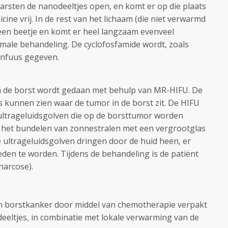
sten de nanodeeltjes open, en komt er op die plaats
ine vrij. In de rest van het lichaam (die niet verwarmd
een beetje en komt er heel langzaam evenveel
ormale behandeling. De cyclofosfamide wordt, zoals
 infuus gegeven.
 de borst wordt gedaan met behulp van MR-HIFU. De
s kunnen zien waar de tumor in de borst zit. De HIFU
ultrageluidsgolven die op de borsttumor worden
met het bundelen van zonnestralen met een vergrootglas
 ultrageluidsgolven dringen door de huid heen, er
eden te worden. Tijdens de behandeling is de patiënt
narcose).
an borstkanker door middel van chemotherapie verpakt
eltjes, in combinatie met lokale verwarming van de