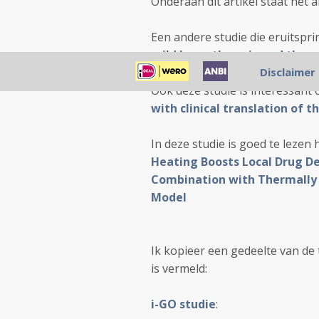
Onderaan dit artikel staat het ab
Een andere studie die eruitspri
mild hyperthermia and therm
Disclaimer
Ook deze studie is interessant 
with clinical translation of 
In deze studie is goed te leze
Heating Boosts Local Drug De
Combination with Thermally 
Model
Ik kopieer een gedeelte van de 
is vermeld:
i-GO studie
: