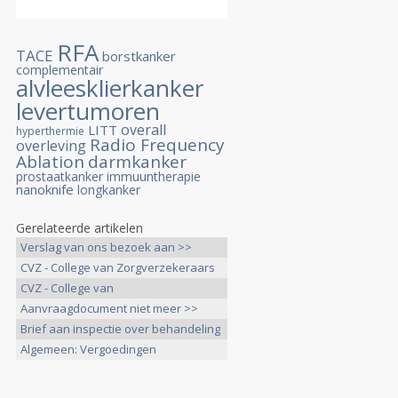
RFA
TACE
borstkanker
complementair
alvleesklierkanker
levertumoren
overall
LITT
hyperthermie
Radio Frequency
overleving
Ablation
darmkanker
prostaatkanker
immuuntherapie
nanoknife
longkanker
Gerelateerde artikelen
Verslag van ons bezoek aan >>
CVZ - College van Zorgverzekeraars
>>
CVZ - College van
Ziektekostenverzekeraars: >>
Aanvraagdocument niet meer >>
Brief aan inspectie over behandeling
>>
Algemeen: Vergoedingen
behandelingen >>