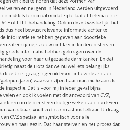
egen officieel te horen dat deze vormen van
el waren en nergens in Nederland werden uitgevoerd.
jn inmiddels terminaal omdat zij te laat of helemaal niet
ACE of LITT behandeling. Ook in deze kwestie lijkt het
s dus heel bewust relevante informatie achter te
de informatie te hebben gegeven aan doodzieke
en zal een jonge vrouw met kleine kinderen sterven
jdig goede informatie hebben gekregen over de
handeling voor haar uitgezaaide darmkanker. En dat
drietig naast de trots dat we nu wel iets belangrijks
k deze brief graag ingeruild voor het overleven van
fgelopen jaren) waarvan zij en haar man mede aan de
e inspectie. Dat is voor mij in ieder geval bijna
e velen en ook ik voelen met dit antwoord van CVZ,
r kinderen nu de meest verdrietige weken van hun leven
 van elkaar, voelt zo in contrast met elkaar. Ik draag
 van CVZ speciaal en symbolisch voor alle
ouw en haar gezin. Dat haar sterven en het proces dat