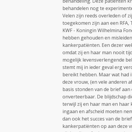
behandeling. Deze patiënten kr
behandelen nog te experimente
Velen zijn reeds overleden of zi
toegekomen zijn aan een RFA, T
KWF - Koningin Wilhelmina Fond
hebben gehouden en misleiden
kankerpatiënten. Een dezer wek
omdat zij en haar man nooit ti
mogelijk levensverlengende be
stemt mij in ieder geval erg ver
bereikt hebben. Maar wat had i
deze vrouw, (en vele anderen a
basis stonden van de brief aan d
onverteerbaar. De blijdschap di
terwijl zij en haar man en haa
ingaan en afscheid moeten nemen
dan ook het succes van de brief
kankerpatiënten op aan deze vr