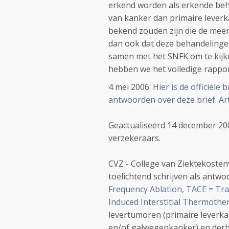
erkend worden als erkende beh
van kanker dan primaire leverk
bekend zouden zijn die de meer
dan ook dat deze behandelingen
samen met het SNFK om te kijk
hebben we het volledige rappo
4 mei 2006:
Hier is de officiële
antwoorden over deze brief. Art
Geactualiseerd 14 december 200
verzekeraars.
CVZ - College van Ziektekostenv
toelichtend schrijven als antwo
Frequency Ablation
,
TACE = Tra
Induced Interstitial Thermothe
levertumoren (primaire leverka
en/of galwegenkanker) en derh