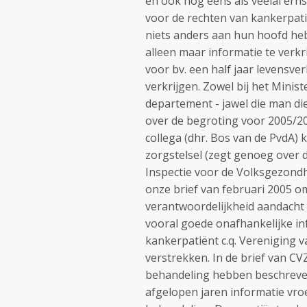
en ook nog eens als veelal ern
voor de rechten van kankerpat
niets anders aan hun hoofd heb
alleen maar informatie te verkr
voor bv. een half jaar levensve
verkrijgen. Zowel bij het Minis
departement - jawel die man di
over de begroting voor 2005/
collega (dhr. Bos van de PvdA)
zorgstelsel (zegt genoeg over de 
Inspectie voor de Volksgezondh
onze brief van februari 2005 om
verantwoordelijkheid aandacht 
vooral goede onafhankelijke in
kankerpatiënt c.q. Vereniging 
verstrekken. In de brief van CVZ
behandeling hebben beschreven
afgelopen jaren informatie vro