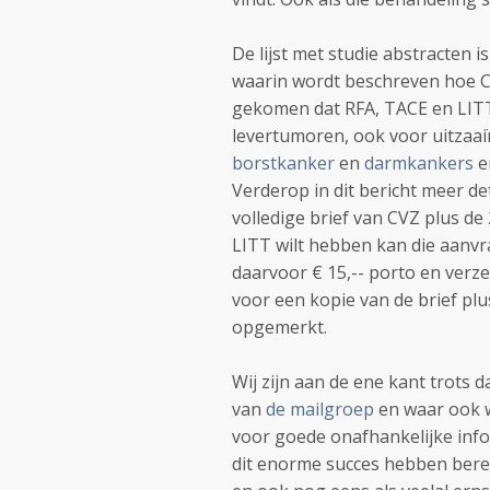
De lijst met studie abstracten is
waarin wordt beschreven hoe C
gekomen dat RFA, TACE en LITT
levertumoren, ook voor uitzaai
borstkanker
en
darmkankers
e
Verderop in dit bericht meer de
volledige brief van CVZ plus de
LITT wilt hebben kan die aanvr
daarvoor € 15,-- porto en verz
voor een kopie van de brief plu
opgemerkt.
Wij zijn aan de ene kant trots d
van
de mailgroep
en waar ook w
voor goede onafhankelijke infor
dit enorme succes hebben bereikt