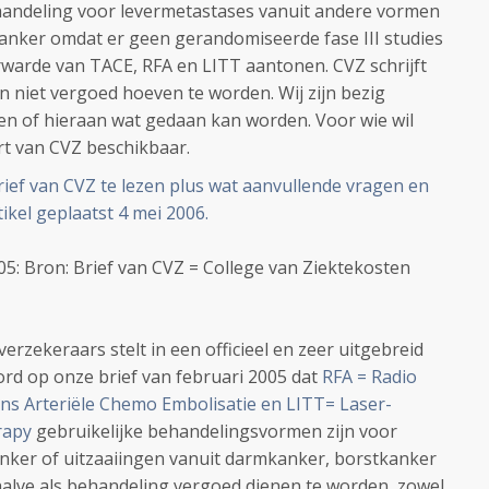
andeling voor levermetastases vanuit andere vormen
anker omdat er geen gerandomiseerde fase III studies
warde van TACE, RFA en LITT aantonen. CVZ schrijft
 niet vergoed hoeven te worden. Wij zijn bezig
en of hieraan wat gedaan kan worden. Voor wie wil
rt van CVZ beschikbaar.
 brief van CVZ te lezen plus wat aanvullende vragen en
ikel geplaatst 4 mei 2006.
5: Bron: Brief van CVZ = College van Ziektekosten
erzekeraars stelt in een officieel en zeer uitgebreid
ord op onze brief van februari 2005 dat
RFA = Radio
ns Arteriële Chemo Embolisatie en LITT= Laser-
rapy
gebruikelijke behandelingsvormen zijn voor
nker of uitzaaiingen vanuit darmkanker, borstkanker
alve als behandeling vergoed dienen te worden, zowel