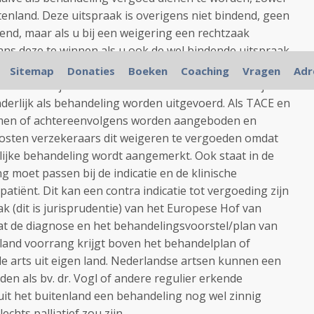
itenland. Deze uitspraak is overigens niet bindend, geen
end, maar als u bij een weigering een rechtzaak
ns deze te winnen als u ook de wel bindende uitspraak
ie erbij gebruikt. Wel ook moeten patiënten aan
Sitemap
Donaties
Boeken
Coaching
Vragen
Adr
aar o.i. zijn die voorwaarden zeker niet onredelijk.
erlijk als behandeling worden uitgevoerd. Als TACE en
amen of achtereenvolgens worden aangeboden en
osten verzekeraars dit weigeren te vergoeden omdat
elijke behandeling wordt aangemerkt. Ook staat in de
g moet passen bij de indicatie en de klinische
tiënt. Dit kan een contra indicatie tot vergoeding zijn
k (dit is jurisprudentie) van het Europese Hof van
 dat de diagnose en het behandelingsvoorstel/plan van
nland voorrang krijgt boven het behandelplan of
e arts uit eigen land. Nederlandse artsen kunnen een
en als bv. dr. Vogl of andere regulier erkende
it het buitenland een behandeling nog wel zinnig
echts palliatief zou zijn.