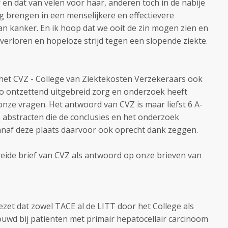
r en dat van velen voor haar, anderen toch in de nabije
 brengen in een menselijkere en effectievere
 kanker. En ik hoop dat we ooit de zin mogen zien en
 verloren en hopeloze strijd tegen een slopende ziekte.
et CVZ - College van Ziektekosten Verzekeraars ook
zo ontzettend uitgebreid zorg en onderzoek heeft
ze vragen. Het antwoord van CVZ is maar liefst 6 A-
e abstracten die de conclusies en het onderzoek
anaf deze plaats daarvoor ook oprecht dank zeggen.
breide brief van CVZ als antwoord op onze brieven van
ezet dat zowel TACE al de LITT door het College als
uwd bij patiënten met primair hepatocellair carcinoom