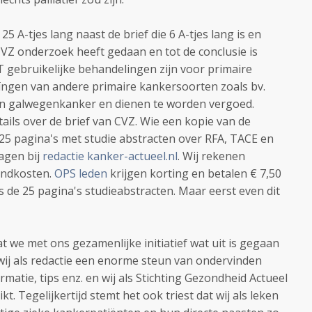
 25 A-tjes lang naast de brief die 6 A-tjes lang is en
VZ onderzoek heeft gedaan en tot de conclusie is
 gebruikelijke behandelingen zijn voor primaire
ïngen van andere primaire kankersoorten zoals bv.
n galwegenkanker en dienen te worden vergoed.
tails over de brief van CVZ. Wie een kopie van de
 25 pagina's met studie abstracten over RFA, TACE en
agen bij
redactie kanker-actueel.nl
. Wij rekenen
endkosten.
OPS leden
krijgen korting en betalen € 7,50
s de 25 pagina's studieabstracten. Maar eerst even dit
at we met ons gezamenlijke initiatief wat uit is gegaan
ij als redactie een enorme steun van ondervinden
matie, tips enz. en wij als Stichting Gezondheid Actueel
. Tegelijkertijd stemt het ook triest dat wij als leken