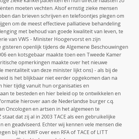
stige zieke kankerpatiënten en hun directe naasten zo
iënten moeten vechten. Alsof ernstig zieke mensen
ben dan brieven schrijven en telefoontjes plegen om
ijgen om de meest effectieve palliatieve behandeling
rlenging met behoud van goede kwaliteit van leven, te
terie van VWS - Minister Hoogervorst en zijn
e gisteren openlijk tijdens de Algemene Beschouwingen
2006 een kotsgebaar maakte toen een Tweede Kamer
 kritische opmerkingen maakte over het nieuwe
mentaliteit van deze minister lijkt ons) - als bij de
eid is het blijkbaar niet eerder opgekomen dan na
 hier tijdig vanuit hun organisaties en
aan te besteden en hier beleid op te ontwikkelen en
formatie hierover aan de Nederlandse burger c.q.
van Oncologen en artsen in het algemeen te
 staat dat zij al in 2003 TACE als een gebruikelijke
 en geadviseerd. Echter wij kennen vele mensen die
egen bij het KWF over een RFA of TACE of LITT