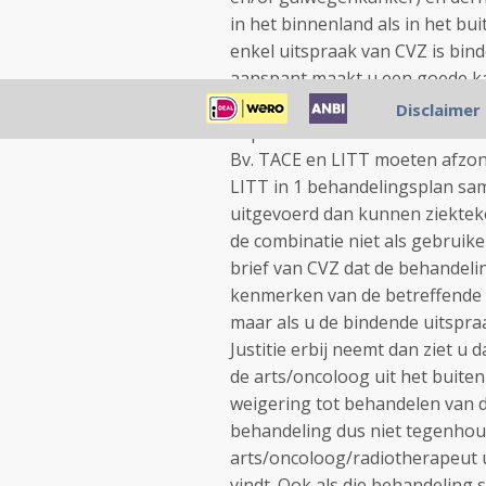
in het binnenland als in het bu
enkel uitspraak van CVZ is bind
aanspant maakt u een goede ka
van het Europse Hof van Justit
Disclaimer
bepaalde voorwaarden voldoen m
Bv. TACE en LITT moeten afzond
LITT in 1 behandelingsplan s
uitgevoerd dan kunnen ziektek
de combinatie niet als gebruik
brief van CVZ dat de behandelin
kenmerken van de betreffende pa
maar als u de bindende uitspraa
Justitie erbij neemt dan ziet u
de arts/oncoloog uit het buite
weigering tot behandelen van d
behandeling dus niet tegenhoud
arts/oncoloog/radiotherapeut u
vindt. Ook als die behandeling sl