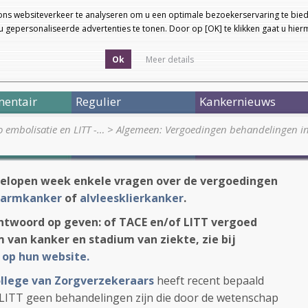
ons websiteverkeer te analyseren om u een optimale bezoekerservaring te bied
 gepersonaliseerde advertenties te tonen. Door op [OK] te klikken gaat u hie
Ok
Meer details
entair
Regulier
Kankernieuws
o embolisatie en LITT -…
>
Algemeen: Vergoedingen behandelingen i
fgelopen week enkele vragen over de vergoedingen
darmkanker
of
alvleesklierkanker
.
antwoord op geven: of TACE en/of LITT vergoed
m van kanker en stadium van ziekte, zie bij
 op hun website.
ollege van Zorgverzekeraars
heeft recent bepaald
. LITT geen behandelingen zijn die door de wetenschap