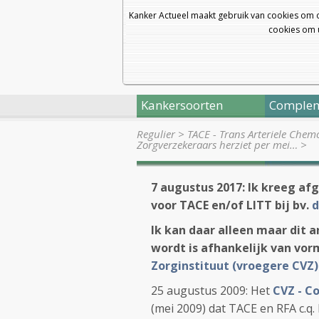
Kanker Actueel maakt gebruik van cookies om 
cookies om u
Kankersoorten
Complem
Regulier
>
TACE - Trans Arteriele Chem
Zorgverzekeraars herziet per mei…
>
7 augustus 2017: Ik kreeg a
voor TACE en/of LITT bij bv.
Ik kan daar alleen maar dit 
wordt is afhankelijk van vor
Zorginstituut (vroegere CVZ)
25 augustus 2009: Het
CVZ - C
(mei 2009) dat TACE en RFA c.q