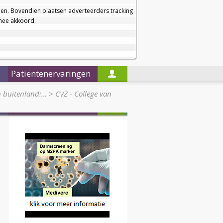
a
a
Startpagina
Nieuwsbrief
a
en. Bovendien plaatsen adverteerders tracking
rmee akkoord.
Alleen in de titels zoeken
Patiëntenervaringen
n buitenland:…
>
CVZ - College van