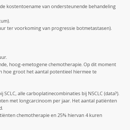
en de kostentoename van ondersteunende behandeling
cum).
uur ter voorkoming van progressie botmetastasen).
uur.
attende, hoog-emetogene chemotherapie. Op dit moment
ten hoe groot het aantal potentieel hiermee te
ij SCLC, alle carboplatinecombinaties bij NSCLC (data?).
ten met longcarcinoom per jaar. Het aantal patiënten
d.
atiënten chemotherapie en 25% hiervan 4 kuren