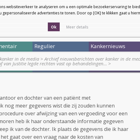
ons websiteverkeer te analyseren om u een optimale bezoekerservaring te bied
 gepersonaliseerde advertenties te tonen. Door op [OK] te klikken gaat u hie
Ok
Meer details
entair
Regulier
Kankernieuws
kanker in de media
>
Archief nieuwsberichten over kanker in de me
f van Justitie legde rechten vast op behandelingen…
>
antoor en dochter van een patiënt met
ik nog meer gegevens wist die zij zouden kunnen
 procedure over afwijzing van een vergoeding voor een
umoren heb ik haar onderstaande informatie gegeven
eep ik van de dochter. Ik plaats de gegevens die ik haar
 het gaat over een vraag naar de kosten van