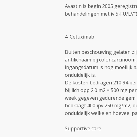
Avastin is begin 2005 geregistr
behandelingen met iv 5-FU/LV”(a
4. Cetuximab
Buiten beschouwing gelaten zi
antilichaam bij coloncarcinoom,
ingangsdatum is nog moeilijk a
onduidelijk is.
De kosten bedragen 210,94 per
bij lich opp 2.0 m2 = 500 mg pe
week gegeven gedurende gem 6 
bedraagt 400 ipv 250 mg/m2, du
onduidelijk welke en hoeveel 
Supportive care