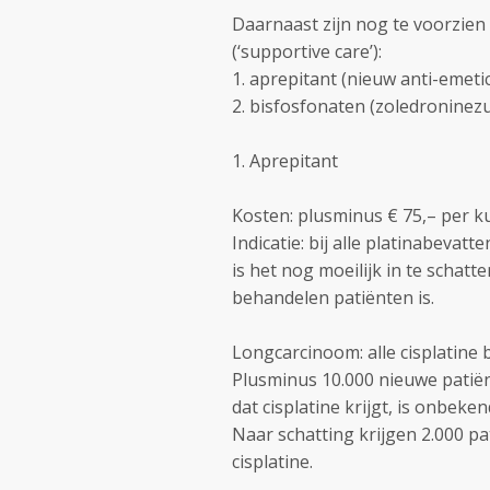
Daarnaast zijn nog te voorzi
(‘supportive care’):
1. aprepitant (nieuw anti-emeti
2. bisfosfonaten (zoledroninez
1. Aprepitant
Kosten: plusminus € 75,– per k
Indicatie: bij alle platinabev
is het nog moeilijk in te schat
behandelen patiënten is.
Longcarcinoom: alle cisplatine b
Plusminus 10.000 nieuwe patiën
dat cisplatine krijgt, is onbeken
Naar schatting krijgen 2.000 p
cisplatine.