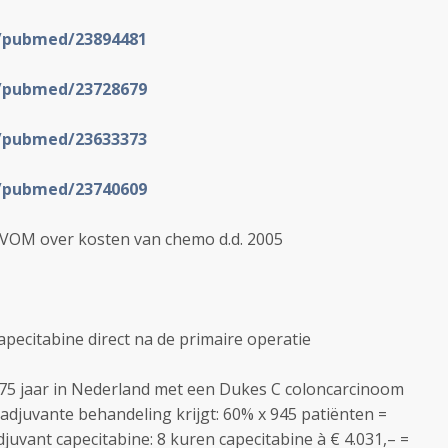
v/pubmed/23894481
v/pubmed/23728679
v/pubmed/23633373
v/pubmed/23740609
 NVOM over kosten van chemo d.d. 2005
pecitabine direct na de primaire operatie
 < 75 jaar in Nederland met een Dukes C coloncarcinoom
 adjuvante behandeling krijgt: 60% x 945 patiënten =
juvant capecitabine: 8 kuren capecitabine à € 4.031,– =