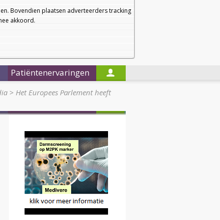
a
a
Startpagina
Nieuwsbrief
a
en. Bovendien plaatsen adverteerders tracking
rmee akkoord.
Alleen in de titels zoeken
Patiëntenervaringen
dia
>
Het Europees Parlement heeft