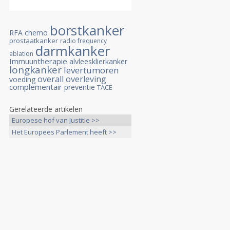
borstkanker
RFA
chemo
prostaatkanker
radio frequency
darmkanker
ablation
Immuuntherapie
alvleesklierkanker
longkanker
levertumoren
overall overleving
voeding
complementair
preventie
TACE
Gerelateerde artikelen
Europese hof van Justitie >>
Het Europees Parlement heeft >>