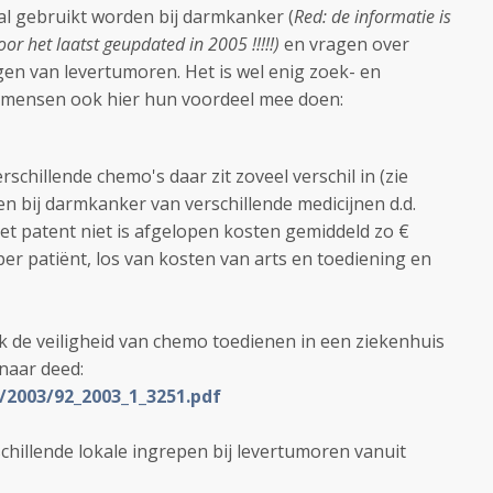
l gebruikt worden bij darmkanker (
Red: de informatie is
or het laatst geupdated in 2005 !!!!!)
en vragen over
gen van levertumoren. Het is wel enig zoek- en
 mensen ook hier hun voordeel mee doen:
schillende chemo's daar zit zoveel verschil in (zie
 bij darmkanker van verschillende medicijnen d.d.
t patent niet is afgelopen kosten gemiddeld zo €
per patiënt, los van kosten van arts en toediening en
ok de veiligheid van chemo toedienen in een ziekenhuis
naar deed:
/2003/92_2003_1_3251.pdf
chillende lokale ingrepen bij levertumoren vanuit