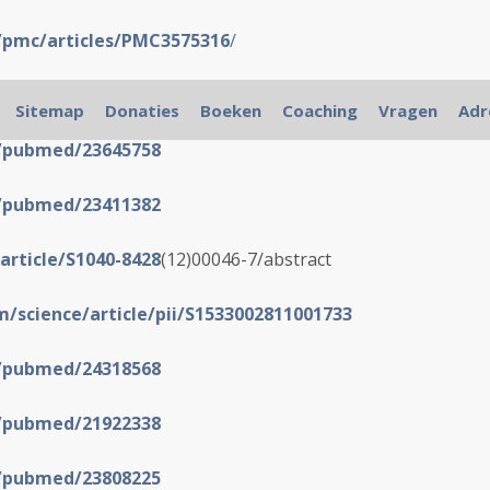
v/pmc/articles/PMC3575316
/
v/pubmed/20431307
Sitemap
Donaties
Boeken
Coaching
Vragen
Adr
v/pubmed/23645758
v/pubmed/23411382
article/S1040-8428
(12)00046-7/abstract
m/science/article/pii/S1533002811001733
v/pubmed/24318568
v/pubmed/21922338
v/pubmed/23808225