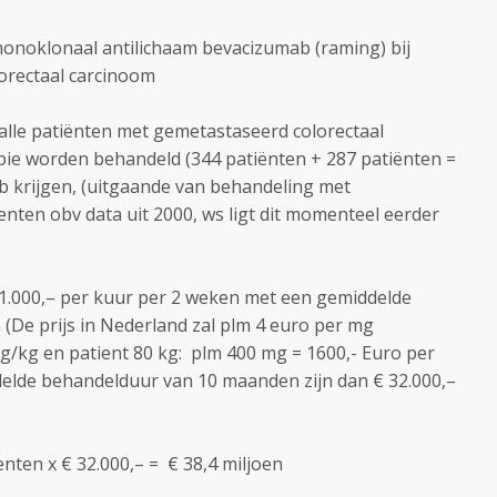
monoklonaal antilichaam bevacizumab (raming) bij
lorectaal carcinoom
lle patiënten met gemetastaseerd colorectaal
ie worden behandeld (344 patiënten + 287 patiënten =
b krijgen, (uitgaande van behandeling met
enten obv data uit 2000, ws ligt dit momenteel eerder
 1.000,– per kuur per 2 weken met een gemiddelde
De prijs in Nederland zal plm 4 euro per mg
mg/kg en patient 80 kg: plm 400 mg = 1600,- Euro per
delde behandelduur van 10 maanden zijn dan € 32.000,–
nten x € 32.000,– = € 38,4 miljoen