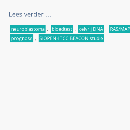
Lees verder ...
neuroblastoma
,
bloedtest
,
celvrij DNA
,
RAS/MAP
prognose
,
SIOPEN-ITCC BEACON studie