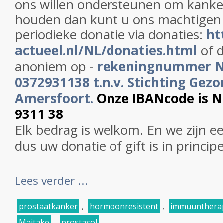
ons willen ondersteunen om kanker
houden dan kunt u ons machtigen
periodieke donatie via donaties:
ht
actueel.nl/NL/donaties.html
of d
anoniem op -
rekeningnummer 
0372931138 t.n.v. Stichting Gezo
Amersfoort.
Onze IBANcode is 
9311 38
Elk bedrag is welkom. En we zijn e
dus uw donatie of gift is in princip
Lees verder ...
prostaatkanker
,
hormoonresistent
,
immuunthera
Maitake
,
prostasol