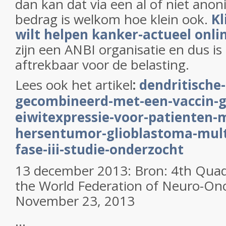
dan kan dat via een al of niet anon
bedrag is welkom hoe klein ook.
Kl
wilt helpen kanker-actueel onli
zijn een ANBI organisatie en dus i
aftrekbaar voor de belasting.
Lees ook het artikel
:
dendritische-
gecombineerd-met-een-vaccin-ge
eiwitexpressie-voor-patienten-
hersentumor-glioblastoma-mult
fase-iii-studie-onderzocht
13 december 2013: Bron: 4th Quad
the World Federation of Neuro-On
November 23, 2013
...