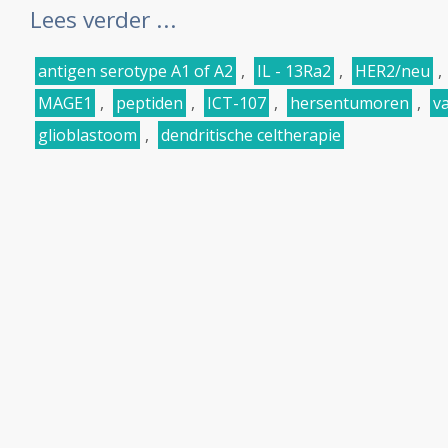
Lees verder ...
antigen serotype A1 of A2
,
IL - 13Ra2
,
HER2/neu
,
MAGE1
,
peptiden
,
ICT-107
,
hersentumoren
,
va
glioblastoom
,
dendritische celtherapie