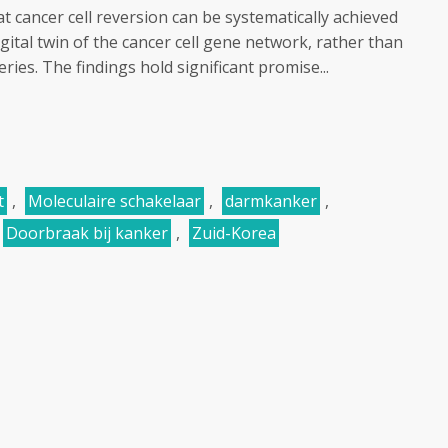
 cancer cell reversion can be systematically achieved
igital twin of the cancer cell gene network, rather than
ries. The findings hold significant promise...
t
,
Moleculaire schakelaar
,
darmkanker
,
Doorbraak bij kanker
,
Zuid-Korea