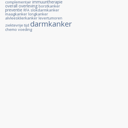
immuuntherapie
complementair
overall overleving
borstkanker
preventie
slokdarmkanker
RFA
maagkanker
longkanker
alvleesklierkanker
levertumoren
darmkanker
ziektevrije tijd
chemo
voeding