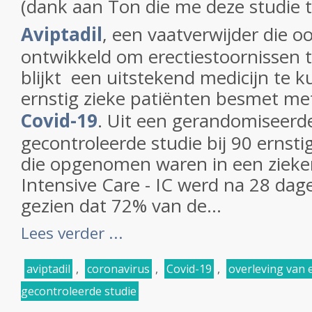
(dank aan Ton die me deze studie 
Aviptadil
, een vaatverwijder die o
ontwikkeld om erectiestoornissen 
blijkt een uitstekend medicijn te k
ernstig zieke patiënten besmet me
Covid-19
. Uit een gerandomiseerd
gecontroleerde studie bij 90 ernsti
die opgenomen waren in een zieke
Intensive Care - IC werd na 28 da
gezien dat 72% van de...
Lees verder ...
aviptadil
,
coronavirus
,
Covid-19
,
overleving van 
gecontroleerde studie