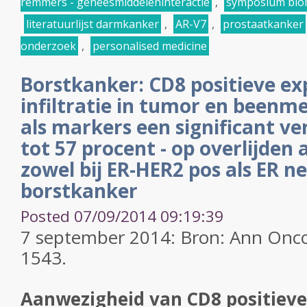
remmers - geneesmiddeleninteractie
,
symposium biom
literatuurlijst darmkanker
,
AR-V7
,
prostaatkanker
onderzoek
,
personalised medicine
Borstkanker: CD8 positieve exp
infiltratie in tumor en beenm
als markers een significant ver
tot 57 procent - op overlijden
zowel bij ER-HER2 pos als ER 
borstkanker
Posted 07/09/2014 09:19:39
7 september 2014: Bron: Ann Oncol
1543.
Aanwezigheid van CD8 positieve 