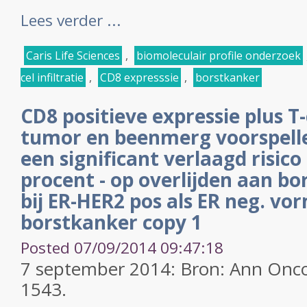
Lees verder ...
Caris Life Sciences
,
biomoleculair profile onderzoek
cel infiltratie
,
CD8 expresssie
,
borstkanker
CD8 positieve expressie plus T-c
tumor en beenmerg voorspell
een significant verlaagd risico 
procent - op overlijden aan bo
bij ER-HER2 pos als ER neg. v
borstkanker copy 1
Posted 07/09/2014 09:47:18
7 september 2014: Bron: Ann Oncol
1543.