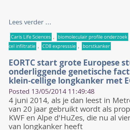
Lees verder ...
Caris Life Sciences
,
biomoleculair profile onderzoek
cel infiltratie
,
CD8 expresssie
,
borstkanker
EORTC start grote Europese st
onderliggende genetische facto
klein-cellige longkanker met 
Posted 13/05/2014 11:49:48
4 juni 2014, als je dan leest in Me
van 20 jaar gebruikt wordt als pro
KWF en Alpe d'HuZes, die nu al vier
van longkanker heeft