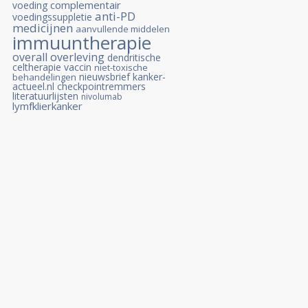
complementair
voeding
anti-PD
voedingssuppletie
medicijnen
aanvullende middelen
immuuntherapie
overall overleving
dendritische
celtherapie
vaccin
niet-toxische
nieuwsbrief kanker-
behandelingen
actueel.nl
checkpointremmers
literatuurlijsten
nivolumab
lymfklierkanker