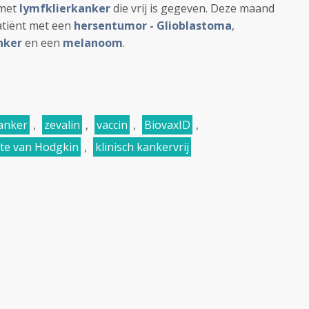
 met
lymfklierkanker
die vrij is gegeven. Deze maand
atiënt met een
hersentumor - Glioblastoma
,
nker
en een
melanoom
.
kanker
,
zevalin
,
vaccin
,
BiovaxID
,
kte van Hodgkin
,
klinisch kankervrij