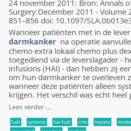
24 november 2011: Bron: Annals o
Surgery:December 2011 - Volume 25
851–856 doi: 10.1097/SLA.0b013e
Wanneer patiënten met in de leve
darmkanker
na operatie aanvull
chemo extra lokaal chemo plus de
toegediend via de leverslagader - h
infusions (HAI) - dan hebben zij ee
om hun darmkanker te overleven z
wanneer deze patiënten alleen sy
krijgen. Het verschil was echt heel 
Lees verder ...
fudr
,
systemic
,
hai-fudr
,
crlm
,
hepatic
,
mode