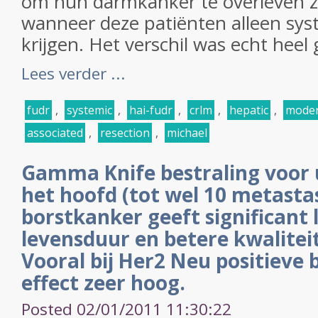
om hun darmkanker te overleven z
wanneer deze patiënten alleen sy
krijgen. Het verschil was echt heel 
Lees verder ...
fudr
,
systemic
,
hai-fudr
,
crlm
,
hepatic
,
mode
associated
,
resection
,
michael
Gamma Knife bestraling voor u
het hoofd (tot wel 10 metasta
borstkanker geeft significant
levensduur en betere kwaliteit
Vooral bij Her2 Neu positieve 
effect zeer hoog.
Posted 02/01/2011 11:30:22