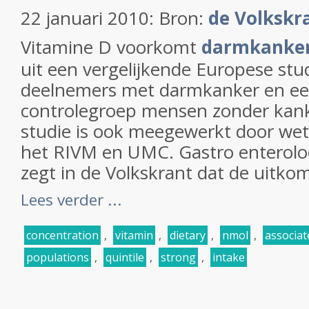
22 januari 2010: Bron:
de Volkskr
Vitamine D voorkomt
darmkanke
uit een vergelijkende Europese stu
deelnemers met darmkanker en ee
controlegroep mensen zonder kank
studie is ook meegewerkt door we
het RIVM en UMC. Gastro enterolo
zegt in de Volkskrant dat de uitkom
Lees verder ...
concentration
,
vitamin
,
dietary
,
nmol
,
associat
populations
,
quintile
,
strong
,
intake