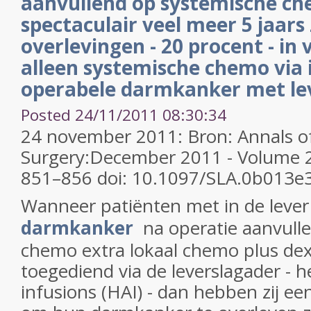
aanvullend op systemische ch
spectaculair veel meer 5 jaars 
overlevingen - 20 procent - in 
alleen systemische chemo via i
operabele darmkanker met le
Posted 24/11/2011 08:30:34
24 november 2011: Bron: Annals o
Surgery:December 2011 - Volume 25
851–856 doi: 10.1097/SLA.0b013e
Wanneer patiënten met in de leve
darmkanker
na operatie aanvull
chemo extra lokaal chemo plus de
toegediend via de leverslagader - h
infusions (HAI) - dan hebben zij ee