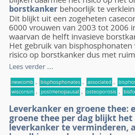
borstkanker
behoorlijk te verkle
Dit blijkt uit een zogeheten caseco
6000 vrouwen van 2003 tot 2006 i
waarvan de helft invasieve borstka
Het gebruik van bisphosphonaten
risico op borstkanker dus met ruim
Lees verder ...
newcomb
,
bisphosphonates
,
associated
,
bispho
wisconsin
,
postmenopausal
,
osteoporosis
,
bisf
Leverkanker en groene thee: e
groene thee per dag blijkt het 
leverkanker te verminderen, a