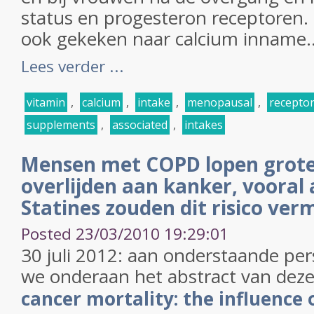
status en progesteron receptoren. I
ook gekeken naar calcium inname..
Lees verder ...
vitamin
,
calcium
,
intake
,
menopausal
,
recepto
supplements
,
associated
,
intakes
Mensen met COPD lopen groter
overlijden aan kanker, vooral
Statines zouden dit risico ve
Posted 23/03/2010 19:29:01
30 juli 2012: aan onderstaande pe
we onderaan het abstract van deze
cancer
mortality: the influence