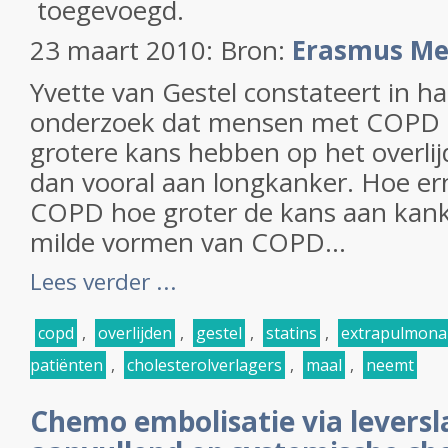
toegevoegd.
23 maart 2010: Bron:
Erasmus Me
Yvette van Gestel constateert in h
onderzoek dat mensen met COPD e
grotere kans hebben op het overli
dan vooral aan longkanker. Hoe er
COPD hoe groter de kans aan kanker
milde vormen van COPD...
Lees verder ...
copd
,
overlijden
,
gestel
,
statins
,
extrapulmona
patiënten
,
cholesterolverlagers
,
maal
,
neemt
Chemo embolisatie via levers