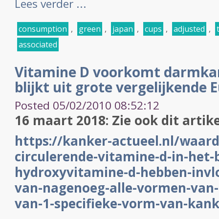
Lees verder ...
consumption
,
green
,
japan
,
cups
,
adjusted
,
associated
Vitamine D voorkomt darmka
blijkt uit grote vergelijkende 
Posted 05/02/2010 08:52:12
16 maart 2018: Zie ook dit artike
https://kanker-actueel.nl/waar
circulerende-vitamine-d-in-het-
hydroxyvitamine-d-hebben-invl
van-nagenoeg-alle-vormen-van-
van-1-specifieke-vorm-van-kank