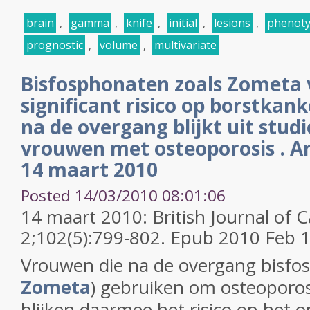
brain
,
gamma
,
knife
,
initial
,
lesions
,
phenot
prognostic
,
volume
,
multivariate
Bisfosphonaten zoals Zometa
significant risico op borstkan
na de overgang blijkt uit studi
vrouwen met osteoporosis . Ar
14 maart 2010
Posted 14/03/2010 08:01:06
14 maart 2010: British Journal of 
2;102(5):799-802. Epub 2010 Feb 
Vrouwen die na de overgang bisfo
Zometa
) gebruiken om osteoporo
blijken daarmee het risico op het 