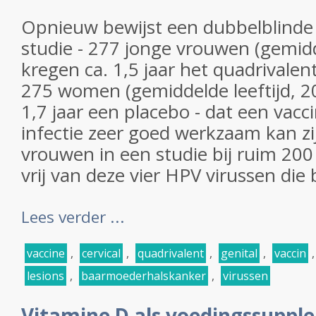
Opnieuw bewijst een dubbelblind
studie - 277 jonge vrouwen (gemidde
kregen ca. 1,5 jaar het quadrivalen
275 women (gemiddelde leeftijd, 20
1,7 jaar een placebo - dat een vac
infectie zeer goed werkzaam kan zi
vrouwen in een studie bij ruim 20
vrij van deze vier HPV virussen die bi
Lees verder ...
vaccine
,
cervical
,
quadrivalent
,
genital
,
vaccin
lesions
,
baarmoederhalskanker
,
virussen
Vitamine D als voedingssupple