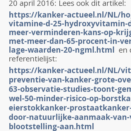
20 april 2016: Lees ook dit artikel:
https://kanker-actueel.nl/NL/h
vitamine-d-25-hydroxyvitamin-d
meer-verminderen-kans-op-krij
met-meer-dan-65-procent-in-ver
lage-waarden-20-ngml.html
en 
referentielijst:
https://kanker-actueel.nl/NL/vi
preventie-van-kanker-grote-ove
63-observatie-studies-toont-gem
wel-50-minder-risico-op-borstk
eierstokkanker-prostaatkanker
door-natuurlijke-aanmaak-van-
blootstelling-aan.html