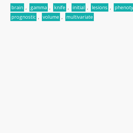
brain
,
gamma
,
knife
,
initial
,
lesions
,
phenot
prognostic
,
volume
,
multivariate