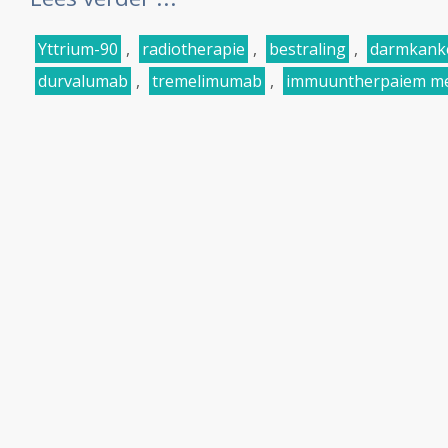
Yttrium-90
,
radiotherapie
,
bestraling
,
darmkank
durvalumab
,
tremelimumab
,
immuuntherpaiem met