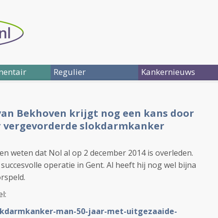
entair
Regulier
Kankernieuws
an Bekhoven krijgt nog een kans door
or vergevorderde slokdarmkanker
aten weten dat Nol al op 2 december 2014 is overleden.
 succesvolle operatie in Gent. Al heeft hij nog wel bijna
rspeld.
el:
lokdarmkanker-man-50-jaar-met-uitgezaaide-