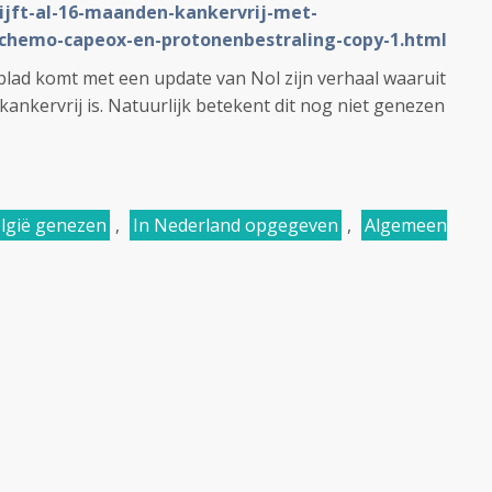
ijft-al-16-maanden-kankervrij-met-
chemo-capeox-en-protonenbestraling-copy-1.html
blad komt met een update van Nol zijn verhaal waaruit
h kankervrij is. Natuurlijk betekent dit nog niet genezen
elgië genezen
,
In Nederland opgegeven
,
Algemeen