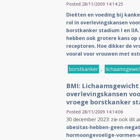
Posted 28/11/2009 14:14:25
Dieëten en voeding bij kanke
rol in overlevingskansen voo
borstkanker stadium I en II
hebben ook grotere kans op 
receptoren. Hoe dikker de vr
vooral voor vrouwen met est
borstkanker
,
lichaamsgewic
BMI: Lichaamsgewicht b
overlevingskansen voo
vroege borstkanker sta
Posted 28/11/2009 14:14:06
30 december 2023: zie ook dit ar
obesitas-hebben-geen-negati
hormoongevoelige-vormen-v