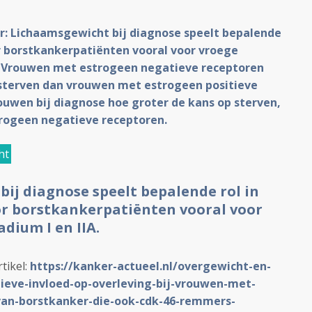
r: Lichaamsgewicht bij diagnose speelt bepalende
r borstkankerpatiënten vooral voor vroege
A. Vrouwen met estrogeen negatieve receptoren
sterven dan vrouwen met estrogeen positieve
ouwen bij diagnose hoe groter de kans op sterven,
rogeen negatieve receptoren.
ht
ij diagnose speelt bepalende rol in
r borstkankerpatiënten vooral voor
dium I en IIA.
tikel:
https://kanker-actueel.nl/overgewicht-en-
eve-invloed-op-overleving-bij-vrouwen-met-
an-borstkanker-die-ook-cdk-46-remmers-