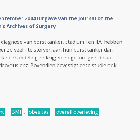
eptember 2004 uitgave van the Journal of the
's Archives of Surgery
iagnose van borstkanker, stadium I en IIA, hebben
eer zo veel - te sterven aan hun borstkanker dan
e behandeling ze krijgen en gecorrigeerd naar
ecyclus enz. Bovendien bevestigt deze studie ook...
ht
,
BMI
,
obesitas
,
overall overleving