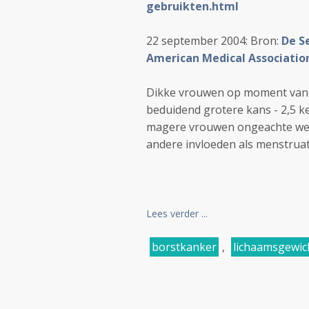
gebruikten.html
22 september 2004: Bron:
De S
American Medical Association
Dikke vrouwen op moment van d
beduidend grotere kans - 2,5 k
magere vrouwen ongeachte welk
andere invloeden als menstruati
Lees verder ...
borstkanker
,
lichaamsgewic