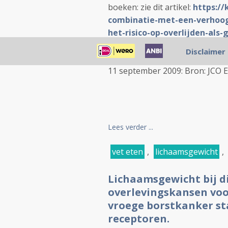
boeken: zie dit artikel:
https://
combinatie-met-een-verhoog
het-risico-op-overlijden-al
vrouwen-verminderen-blijkt
Disclaimer
11 september 2009: Bron: JCO Ea
Lees verder ...
vet eten
,
lichaamsgewicht
,
Lichaamsgewicht bij d
overlevingskansen voo
vroege borstkanker st
receptoren.