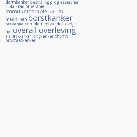
darmkanker
bestraling
progressievrije
radiotherapie
ziekte
Immuuntherapie
anti-PD
borstkanker
medicijnen
complementair
ziektevrije
preventie
overall overleving
tijd
chemo
longkanker
eierstokkanker
prostaatkanker