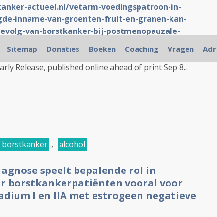
kanker-actueel.nl/vetarm-voedingspatroon-in-
de-inname-van-groenten-fruit-en-granen-kan-
s-gevolg-van-borstkanker-bij-postmenopauzale-
-uit-groot-en-lang-onderzoek.html
Sitemap
Donaties
Boeken
Coaching
Vragen
Adr
rly Release, published online ahead of print Sep 8...
borstkanker
,
alcohol
iagnose speelt bepalende rol in
r borstkankerpatiënten vooral voor
adium I en IIA met estrogeen negatieve