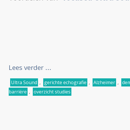
Lees verder ...
Ultra Sound
,
gerichte echografie
,
Alzheimer
,
dem
barriëre
,
overzicht studies