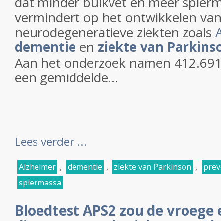
dat minder buikvet en meer spierma
vermindert op het ontwikkelen va
neurodegeneratieve ziekten zoals
dementie
en
ziekte van Parkins
Aan het onderzoek namen 412.69
een gemiddelde...
Lees verder ...
Alzheimer
,
dementie
,
ziekte van Parkinson
,
prev
spiermassa
Bloedtest APS2 zou de vroege