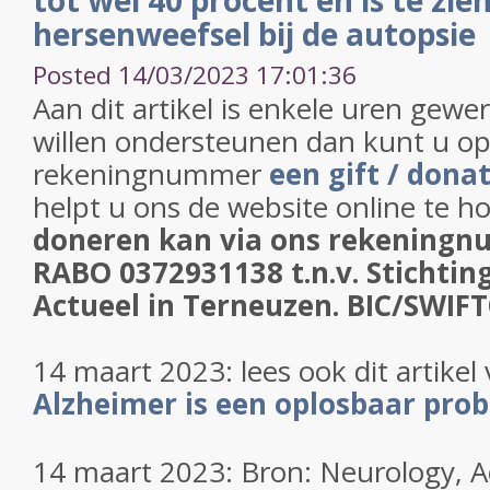
tot wel 40 procent en is te zien
hersenweefsel bij de autopsie
Posted 14/03/2023 17:01:36
Aan dit artikel is enkele uren gewe
willen ondersteunen dan kunt u o
rekeningnummer
een gift / donat
helpt u ons de website online te 
doneren kan via o
ns rekening
RABO 0372931138 t.n.v. Stichti
Actueel in Terneuzen. BIC/SWI
14 maart 2023: lees ook dit artikel 
Alzheimer is een oplosbaar pro
14 maart 2023: Bron: Neurology,
A