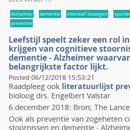
Alzheimer
,
dementie
,
intensief bewegen
,
sporte
preventie
Leefstijl speelt zeker een rol in
krijgen van cognitieve stoorni
dementie - Alzheimer waarvan
belangrijkste factor lijkt.
Posted 06/12/2018 15:53:21
Raadpleeg ook
literatuurlijst pr
bioloog drs. Engelbert Valstar
6 december 2018: Bron; The Lance
Ook als preventie van zogeheten c
stoornissen en dementie - Alzheime