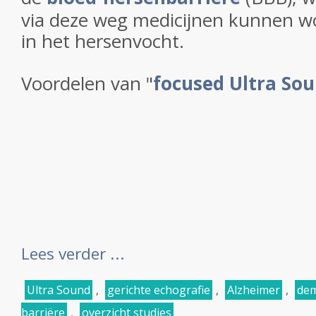
via deze weg medicijnen kunnen w
in het hersenvocht.
Voordelen van "
focused Ultra So
Lees verder ...
Ultra Sound
,
gerichte echografie
,
Alzheimer
,
dem
barriëre
,
overzicht studies