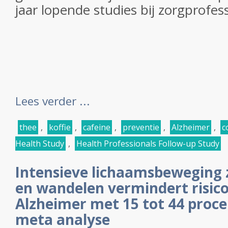
jaar lopende studies bij zorgprofess
Lees verder ...
thee
,
koffie
,
cafeine
,
preventie
,
Alzheimer
,
c
Health Study
,
Health Professionals Follow-up Study
Intensieve lichaamsbeweging 
en wandelen vermindert risico
Alzheimer met 15 tot 44 procen
meta analyse