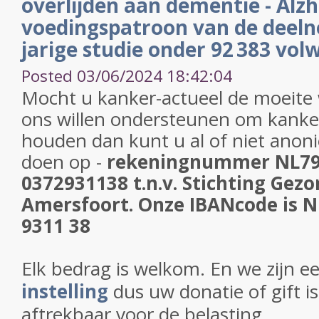
overlijden aan dementie - Al
voedingspatroon van de deelne
jarige studie onder 92 383 vo
Posted 03/06/2024 18:42:04
Mocht u kanker-actueel de moeite
ons willen ondersteunen om kanker
houden dan kunt u al of niet anon
doen op -
rekeningnummer NL7
0372931138 t.n.v. Stichting Gezo
Amersfoort.
Onze IBANcode is 
9311 38
Elk bedrag is welkom. En we zijn e
instelling
dus uw donatie of gift is
aftrekbaar voor de belasting.