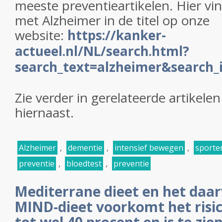
meeste preventieartikelen. Hier vin
met Alzheimer in de titel op onze
website:
https://kanker-
actueel.nl/NL/search.html?
search_text=alzheimer&search_
Zie verder in gerelateerde artikele
hiernaast.
Alzheimer
,
dementie
,
intensief bewegen
,
sporte
preventie
,
bloedtest
,
preventie
Mediterrane dieet en het daar
MIND-dieet voorkomt het risi