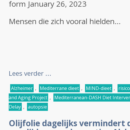
form
January 26, 2023
Mensen die zich vooral hielden...
Lees verder ...
Alzheimer
,
Mediterrane dieet
,
MIND-dieet
,
risic
and Aging Project
,
Mediterranean-DASH Diet Interve
Delay
,
autopsie
Olijfolie dagelijks vermindert