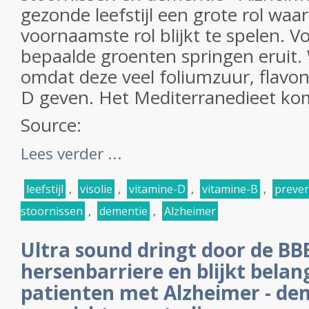
gezonde leefstijl een grote rol waa
voornaamste rol blijkt te spelen. Vo
bepaalde groenten springen eruit. 
omdat deze veel foliumzuur, flavo
D geven. Het Mediterranedieet kom
Source:
Lees verder ...
leefstijl
,
visolie
,
vitamine-D
,
vitamine-B
,
preven
stoornissen
,
dementie
,
Alzheimer
Ultra sound dringt door de BB
hersenbarriere en blijkt belan
patienten met Alzheimer - dem