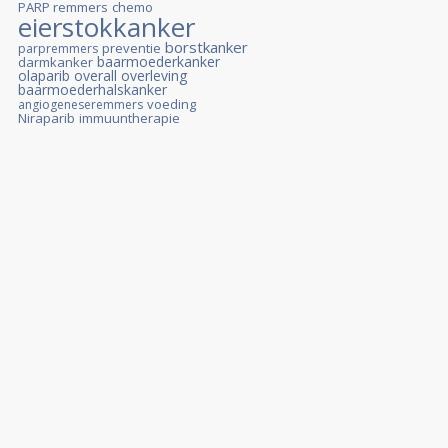
PARP remmers
chemo
eierstokkanker
borstkanker
preventie
parpremmers
baarmoederkanker
darmkanker
olaparib
overall overleving
baarmoederhalskanker
voeding
angiogeneseremmers
Niraparib
immuuntherapie