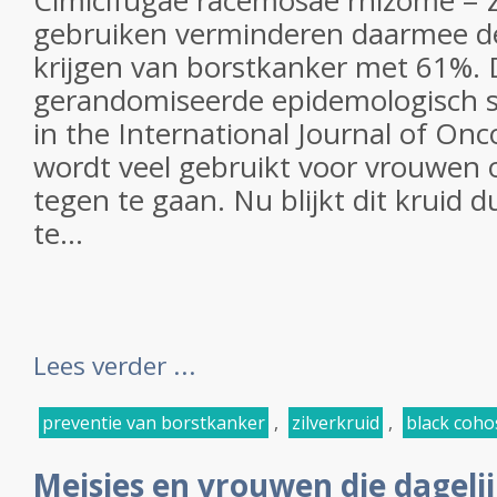
Cimicifugae racemosae rhizome = z
gebruiken verminderen daarmee d
krijgen van borstkanker met 61%. Di
gerandomiseerde epidemologisch s
in the International Journal of Onco
wordt veel gebruikt voor vrouwen 
tegen te gaan. Nu blijkt dit kruid 
te...
Lees verder ...
preventie van borstkanker
,
zilverkruid
,
black coho
Meisjes en vrouwen die dageli