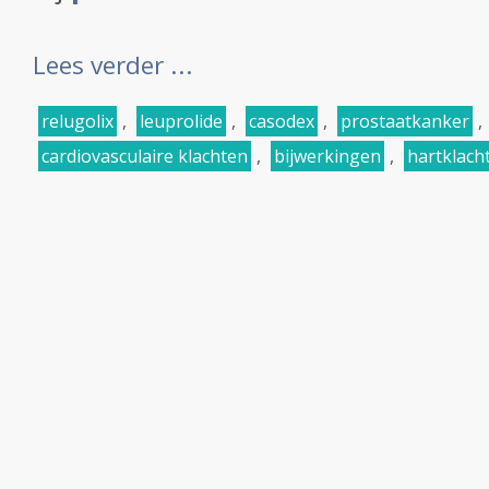
Lees verder ...
relugolix
,
leuprolide
,
casodex
,
prostaatkanker
,
cardiovasculaire klachten
,
bijwerkingen
,
hartklach