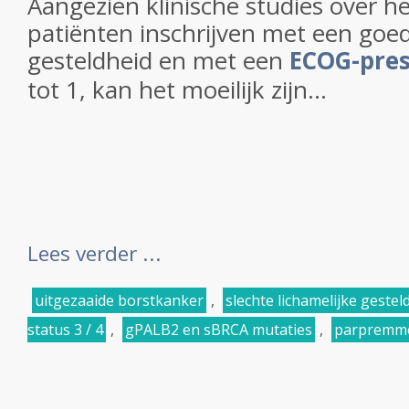
Aangezien klinische studies over h
patiënten inschrijven met een goed
gesteldheid en met een
ECOG-pres
tot 1, kan het moeilijk zijn...
Lees verder ...
uitgezaaide borstkanker
,
slechte lichamelijke gestel
status 3 / 4
,
gPALB2 en sBRCA mutaties
,
parpremm