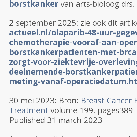
borstkanker
van arts-bioloog drs.
2 september 2025: zie ook dit artik
actueel.nl/olaparib-48-uur-gege
chemotherapie-vooraf-aan-opera
borstkankerpatienten-met-brca-
zorgt-voor-ziektevrije-overlevin
deelnemende-borstkankerpatien
meting-vanaf-operatiedatum.h
30 mei 2023: Bron:
Breast Cancer 
Treatment
volume 199, pages389–
Published 31 march 2023