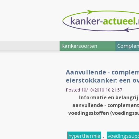
Kankersoorten
Complem
Aanvullende - complem
eierstokkanker: een o
Posted 10/10/2010 10:21:57
Informatie en belangrij
aanvullende - complement
voedingsstoffen (voedingss
hyperthermie
,
voedingssup