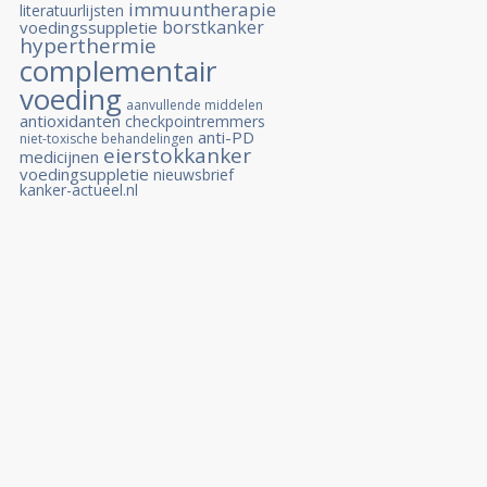
immuuntherapie
literatuurlijsten
borstkanker
voedingssuppletie
hyperthermie
complementair
voeding
aanvullende middelen
antioxidanten
checkpointremmers
anti-PD
niet-toxische behandelingen
eierstokkanker
medicijnen
voedingsuppletie
nieuwsbrief
kanker-actueel.nl