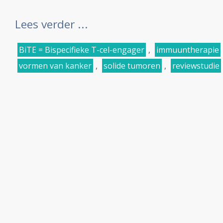
Lees verder ...
BiTE = Bispecifieke T-cel-engager
,
immuuntherapie
vormen van kanker
,
solide tumoren
,
reviewstudie