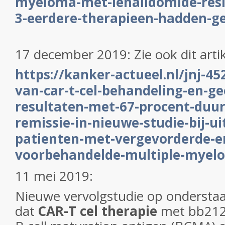
myeloma-met-lenalidomide-resis
3-eerdere-therapieen-hadden-g
17 december 2019: Zie ook dit arti
https://kanker-actueel.nl/jnj-45
van-car-t-cel-behandeling-en-ge
resultaten-met-67-procent-duu
remissie-in-nieuwe-studie-bij-u
patienten-met-vergevorderde-e
voorbehandelde-multiple-myel
11 mei 2019:
Nieuwe vervolgstudie op onderstaa
dat
CAR-T cel therapie
met bb212