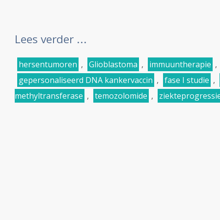
Lees verder ...
hersentumoren
,
Glioblastoma
,
immuuntherapie
,
gepersonaliseerd DNA kankervaccin
,
fase I studie
,
methyltransferase
,
temozolomide
,
ziekteprogressiev