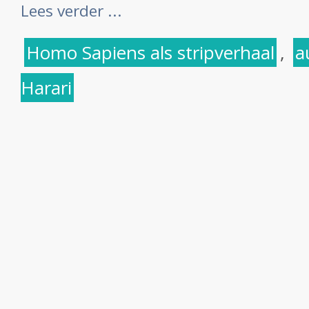
Lees verder ...
Homo Sapiens als stripverhaal
,
a
Harari