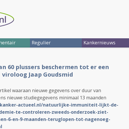
entair
Regulier
Kankernieuws
an 60 plussers beschermen tot er een
rd viroloog Jaap Goudsmid
artikel waaraan nieuwe gegevens over duur van
lgens nieuwe studiegegevens minimaal 13 maanden
/kanker-actueel.nl/natuurlijke-immuniteit-lijkt-de-
emie-te-controleren-zweeds-onderzoek-ziet-
innen-6-en-9-maanden-teruglopen-tot-nagenoeg-
l