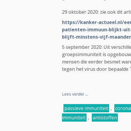
29 oktober 2020: zie ook dit art
https://kanker-actueel.nl/e
patienten-immuun-blijkt-uit
blijft-minstens-vijf-maande
5 september 2020: Uit verschille
groepsimmuniteit is opgebouwd 
mensen die eerder besmet ware
tegen het virus door bepaalde T-
Lees verder ...
passieve immuniteit
,
corona
immuniteit
,
antistoffen