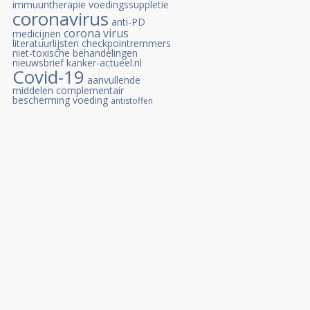
immuuntherapie
voedingssuppletie
coronavirus
anti-PD
corona virus
medicijnen
literatuurlijsten
checkpointremmers
niet-toxische behandelingen
nieuwsbrief kanker-actueel.nl
Covid-19
aanvullende
middelen
complementair
bescherming
voeding
antistoffen