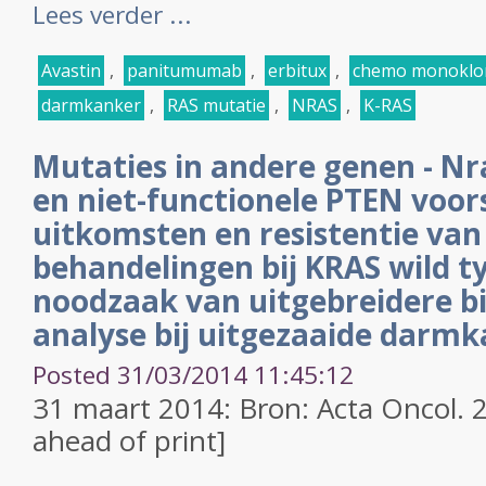
Lees verder ...
Avastin
,
panitumumab
,
erbitux
,
chemo monoklon
darmkanker
,
RAS mutatie
,
NRAS
,
K-RAS
Mutaties in andere genen - Nr
en niet-functionele PTEN voor
uitkomsten en resistentie van
behandelingen bij KRAS wild t
noodzaak van uitgebreidere 
analyse bij uitgezaaide darm
Posted 31/03/2014 11:45:12
31 maart 2014: Bron: Acta Oncol. 
ahead of print]