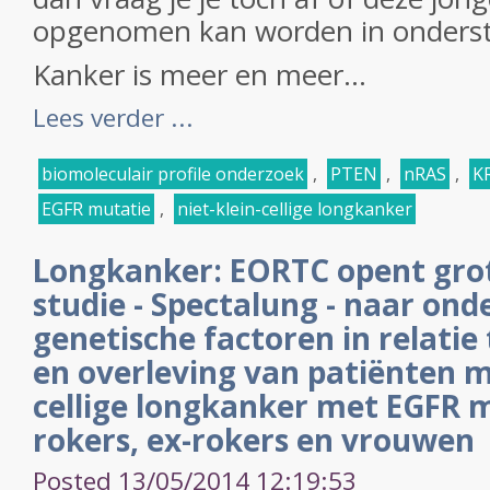
opgenomen kan worden in onderst
Kanker is meer en meer...
Lees verder ...
biomoleculair profile onderzoek
,
PTEN
,
nRAS
,
K
EGFR mutatie
,
niet-klein-cellige longkanker
Longkanker: EORTC opent gro
studie - Spectalung - naar ond
genetische factoren in relatie
en overleving van patiënten me
cellige longkanker met EGFR mu
rokers, ex-rokers en vrouwen
Posted 13/05/2014 12:19:53