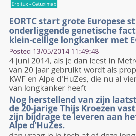
Erbitux - Cetuximab
EORTC start grote Europese st
onderliggende genetische facto
klein-cellige longkanker met 
Posted 13/05/2014 11:49:48
4 juni 2014, als je dan leest in Me
van 20 jaar gebruikt wordt als pro
KWF en Alpe d'HuZes, die nu al vier
van longkanker heeft
Nog herstellend van zijn laats
de 20-jarige Thijs Kroezen va
zijn bijdrage te leveren aan 
Alpe d'HuZes.
dan vraag je je toch af of deze jon