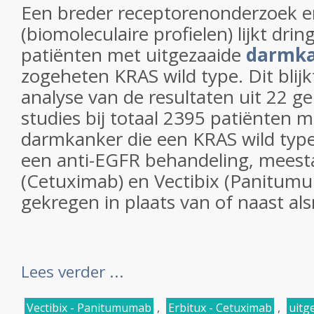
Een breder receptorenonderzoek 
(biomoleculaire profielen) lijkt dr
patiënten met uitgezaaide
darmk
zogeheten KRAS wild type. Dit blijk
analyse van de resultaten uit 22 
studies bij totaal 2395 patiënten m
darmkanker die een KRAS wild typ
een anti-EGFR behandeling, meesta
(Cetuximab) en Vectibix (Panitum
gekregen in plaats van of naast als
Lees verder ...
Vectibix - Panitumumab
,
Erbitux - Cetuximab
,
uitg