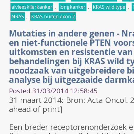
alvleesklierkanker
,
longkanker
,
KRAS wild type
,
NRAS
,
KRAS buiten exon 2
Mutaties in andere genen - Nr
en niet-functionele PTEN voor
uitkomsten en resistentie van
behandelingen bij KRAS wild t
noodzaak van uitgebreidere 
analyse bij uitgezaaide darmk
Posted 31/03/2014 12:58:45
31 maart 2014: Bron: Acta Oncol. 
ahead of print]
Een breder receptorenonderzoek 