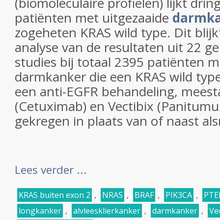
(biomoleculaire profielen) lijkt dr
patiënten met uitgezaaide
darmk
zogeheten KRAS wild type. Dit blijk
analyse van de resultaten uit 22 
studies bij totaal 2395 patiënten m
darmkanker die een KRAS wild typ
een anti-EGFR behandeling, meesta
(Cetuximab) en Vectibix (Panitum
gekregen in plaats van of naast als
Lees verder ...
KRAS buiten exon 2
,
NRAS
,
BRAF
,
PIK3CA
,
PTE
longkanker
,
alvleesklierkanker
,
darmkanker
,
Ve