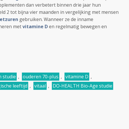
upplementen dan verbetert binnen drie jaar hun
eld 2 tot bijna vier maanden in vergelijking met mensen
etzuren
gebruiken. Wanneer ze de inname
neren met
vitamine D
en regelmatig bewegen en
 studie
,
ouderen 70-plus
,
vitamine D
,
ische leeftijd
,
vitaal
,
DO-HEALTH Bio-Age studie