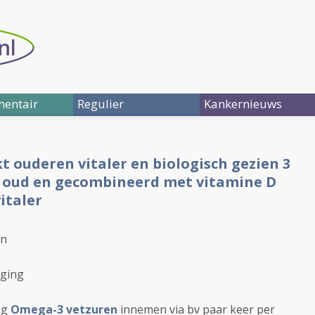
entair
Regulier
Kankernieuws
 ouderen vitaler en biologisch gezien 3
 oud en gecombineerd met vitamine D
italer
en
Aging
ig
Omega-3 vetzuren
innemen via bv paar keer per