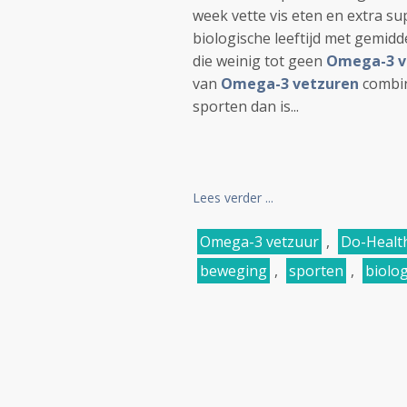
week vette vis eten en extra s
biologische leeftijd met gemidd
die weinig tot geen
Omega-3 v
van
Omega-3 vetzuren
combi
sporten dan is...
Lees verder ...
Omega-3 vetzuur
,
Do-Health
beweging
,
sporten
,
biolog