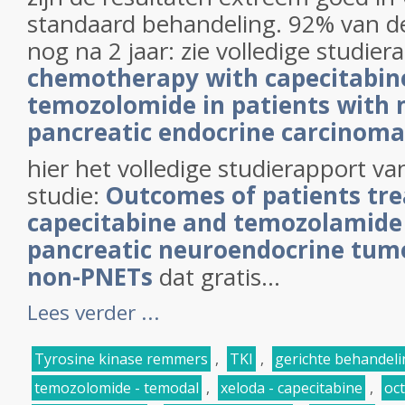
standaard behandeling. 92% van de
nog na 2 jaar: zie volledige studier
chemotherapy with capecitabin
temozolomide in patients with 
pancreatic endocrine carcinoma
hier het volledige studierapport v
studie:
Outcomes of patients tre
capecitabine and temozolamide
pancreatic neuroendocrine tum
non-PNETs
dat gratis...
Lees verder ...
Tyrosine kinase remmers
,
TKI
,
gerichte behandeli
temozolomide - temodal
,
xeloda - capecitabine
,
oc