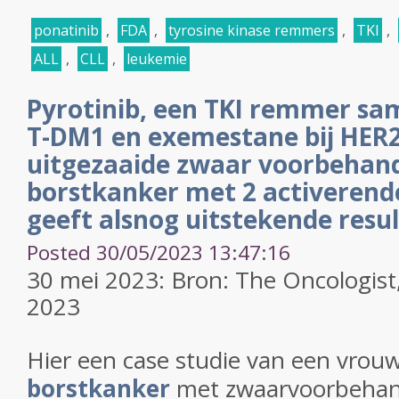
ponatinib
,
FDA
,
tyrosine kinase remmers
,
TKI
,
ALL
,
CLL
,
leukemie
Pyrotinib, een TKI remmer s
T-DM1 en exemestane bij HER
uitgezaaide zwaar voorbehan
borstkanker met 2 activerend
geeft alsnog uitstekende resu
Posted 30/05/2023 13:47:16
30 mei 2023: Bron: The Oncologist,
2023
Hier een case studie van een vro
borstkanker
met zwaarvoorbeha