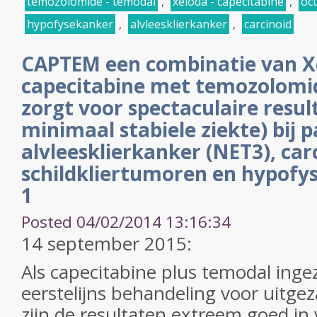
temozolomide - temodal
,
xeloda - capecitabine
,
oc
hypofysekanker
,
alvleesklierkanker
,
carcinoid
CAPTEM een combinatie van Xe
capecitabine met temozolomi
zorgt voor spectaculaire resu
minimaal stabiele ziekte) bij 
alvleesklierkanker (NET3), car
schildkliertumoren en hypofy
1
Posted 04/02/2014 13:16:34
14 september 2015:
Als capecitabine plus temodal inge
eerstelijns behandeling voor uitg
zijn de resultaten extreem goed in 