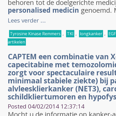
behoren tot de doelgerichte medici
personalised medicin
genoemd. M
Lees verder ...
Tyrosine Kinase Remmers
,
TKI
,
longkanker
,
EGF
artikelen
CAPTEM een combinatie van Xe
capecitabine met temozolomi
zorgt voor spectaculaire resu
minimaal stabiele ziekte) bij 
alvleesklierkanker (NET3), car
schildkliertumoren en hypofy
Posted 04/02/2014 12:37:14
Mocht u de informatie op kanker-