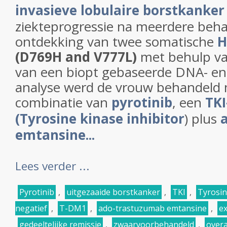
invasieve lobulaire borstkanker
ziekteprogressie na meerdere beh
ontdekking van twee somatische
H
(D769H and V777L)
met behulp va
van een biopt gebaseerde DNA- en
analyse werd de vrouw behandeld
combinatie van
pyrotinib
, een
TK
(
Tyrosine kinase inhibitor
) plus
emtansine...
Lees verder ...
Pyrotinib
,
uitgezaaide borstkanker
,
TKI
,
Tyrosin
negatief
,
T-DM1
,
ado-trastuzumab emtansine
,
e
gedeeltelijke remissie
,
zwaarvoorbehandeld
,
overa