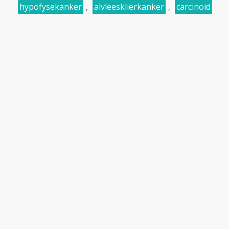
hypofysekanker
,
alvleesklierkanker
,
carcinoid