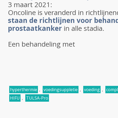
3 maart 2021:
Oncoline is veranderd in richtlijn
staan de richtlijnen voor behan
prostaatkanker
in alle stadia.
Een behandeling met
hyperthermie
,
voedingsuppletie
,
voeding
,
compl
HIFU
,
TULSA-Pro