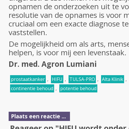
opnamen de onderzoeken uit te vo
resolutie van de opnames is voor mi
cruciaal om een exacte diagnose t
vaststellen.
De mogelijkheid om als arts, mens
helpen, is voor mij een levenstaak.
Dr. med. Agron Lumiani
prostaatkanker
,
HIFU
,
TULSA-PRO
,
Alta Klinik
,
continentie behoud
,
potentie behoud
Plaats een reactie ...
Reageer op "HIFU wordt onder