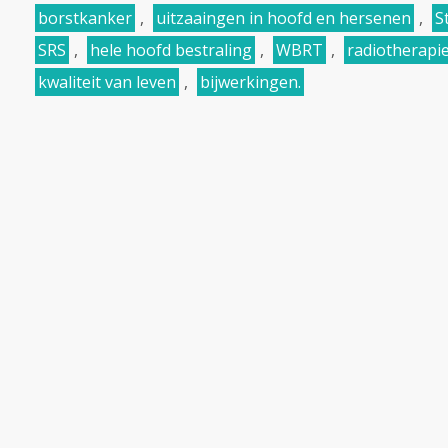
borstkanker
,
uitzaaingen in hoofd en hersenen
,
S
SRS
,
hele hoofd bestraling
,
WBRT
,
radiotherapi
kwaliteit van leven
,
bijwerkingen.