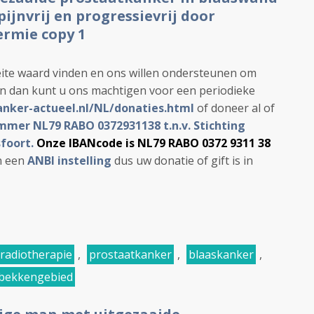
ijnvrij en progressievrij door
ermie copy 1
ite waard vinden en ons willen ondersteunen om
en dan kunt u ons machtigen voor een periodieke
anker-actueel.nl/NL/donaties.html
of doneer al of
mer NL79 RABO 0372931138 t.n.v. Stichting
foort.
Onze IBANcode is NL79 RABO 0372 9311 38
jn een
ANBI instelling
dus uw donatie of gift is in
radiotherapie
,
prostaatkanker
,
blaaskanker
,
bekkengebied