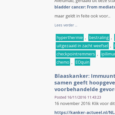
Avelumab, gehaald uit deze stu
bladder cancer: From mediat
maar geldt in feite ook voor...
Lees verder ...
hyperthermie
,
bestraling
,
uitgezaaid in zacht weefsel
,
checkpointremmers
,
ipilim
chemo
,
EOquin
Blaaskanker: Immuunt
samen geeft hoopgeven
voorbehandelde gevord
Posted 16/11/2016 11:43:23
16 november 2016: Klik voor dit
https://kanker-actueel.nl/