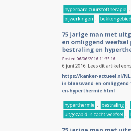
hyperbare zuurstoftherapie
,
bijwerkingen
,
bekkengebie
75 jarige man met uit
en omliggend weefsel p
bestraling en hyperth
Posted 06/06/2016 11:35:16
6 juni 2016: Lees dit artikel een
https://kanker-actueel.nl/N
in-blaaswand-en-omliggend-we
en-hyperthermie.html
hyperthermie
,
bestraling
,
uitgezaaid in zacht weefsel
,
75 jarige man met uit