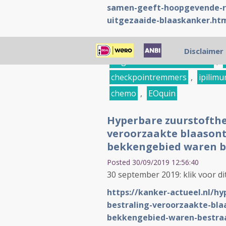
samen-geeft-hoopgevende-re
uitgezaaide-blaaskanker.ht
hyperthermie
,
bestraling
,
Disclaimer
uitgezaaid in zacht weefsel
,
checkpointremmers
,
ipilim
chemo
,
EOquin
Hyperbare zuurstofthe
veroorzaakte blaasont
bekkengebied waren be
Posted 30/09/2019 12:56:40
30 september 2019: klik voor dit
https://kanker-actueel.nl/h
bestraling-veroorzaakte-bla
bekkengebied-waren-bestra