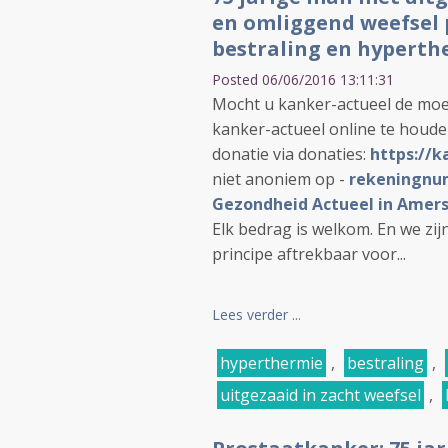
en omliggend weefsel p
bestraling en hyperth
Posted 06/06/2016 13:11:31
Mocht u kanker-actueel de moe
kanker-actueel online te houd
donatie via donaties:
https://k
niet anoniem op -
rekeningnum
Gezondheid Actueel in Amers
Elk bedrag is welkom. En we zi
principe aftrekbaar voor...
Lees verder ...
hyperthermie
,
bestraling
,
uitgezaaid in zacht weefsel
,