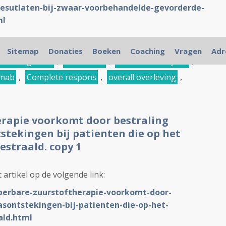
sutlaten-bij-zwaar-voorbehandelde-gevorderde-
ml
radiotherapie
,
prostaatkanker
,
blaaskanker
,
Sitemap
Donaties
Boeken
Coaching
Vragen
Adr
bekkengebied
,
nivolumab
,
anti-PD medicijnen
,
umab
,
Complete respons
,
overall overleving
,
rapie voorkomt door bestraling
stekingen bij patienten die op het
straald. copy 1
 artikel op de volgende link:
yperbare-zuurstoftherapie-voorkomt-door-
asontstekingen-bij-patienten-die-op-het-
ald.html