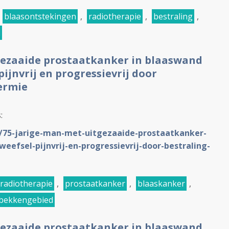
blaasontstekingen
,
radiotherapie
,
bestraling
,
d
gezaaide prostaatkanker in blaaswand
ijnvrij en progressievrij door
ermie
s:
L/75-jarige-man-met-uitgezaaide-prostaatkanker-
efsel-pijnvrij-en-progressievrij-door-bestraling-
radiotherapie
,
prostaatkanker
,
blaaskanker
,
bekkengebied
gezaaide prostaatkanker in blaaswand