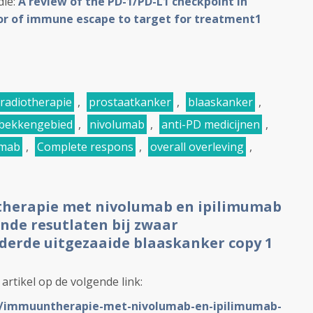
die:
A review of the PD-1/PD-L1 checkpoint in
or of immune escape to target for treatment
1
radiotherapie
,
prostaatkanker
,
blaaskanker
,
bekkengebied
,
nivolumab
,
anti-PD medicijnen
,
umab
,
Complete respons
,
overall overleving
,
herapie met nivolumab en ipilimumab
de resutlaten bij zwaar
erde uitgezaaide blaaskanker copy 1
 artikel op de volgende link:
NL/immuuntherapie-met-nivolumab-en-ipilimumab-